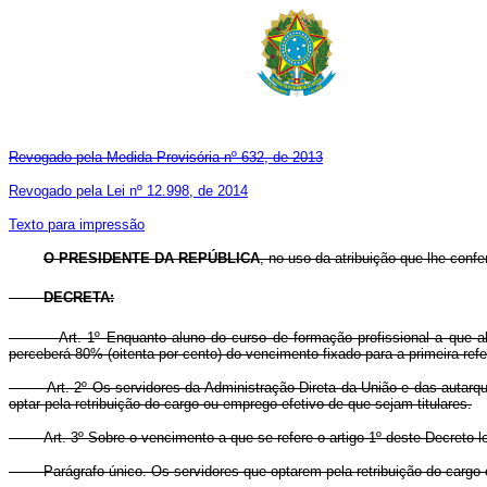
Revogado pela Medida Provisória nº 632, de 2013
Revogado pela Lei nº 12.998, de 2014
Texto para impressão
O PRESIDENTE DA REPÚBLICA
, no uso da atribuição que lhe confer
DECRETA:
Art. 1º Enquanto aluno do curso de formação profissional a que 
perceberá 80% (oitenta por cento) do vencimento fixado para a primeira refer
Art. 2º Os servidores da Administração Direta da União e das autarqu
optar pela retribuição do cargo ou emprego efetivo de que sejam titulares.
Art. 3º Sobre o vencimento a que se refere o artigo 1º deste Decreto-
Parágrafo único. Os servidores que optarem pela retribuição do cargo ou e