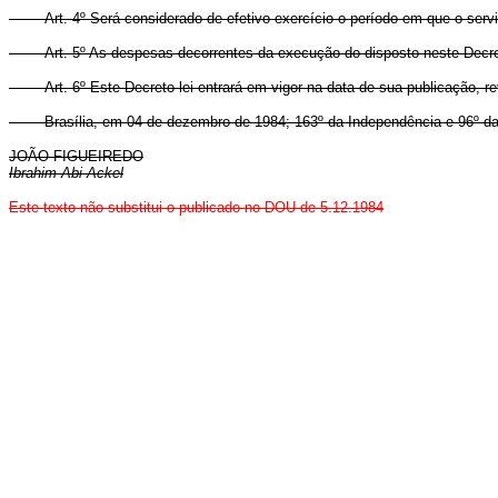
Art. 4º Será considerado de efetivo exercício o período em que o serv
Art. 5º As despesas decorrentes da execução do disposto neste Decre
Art. 6º Este Decreto-lei entrará em vigor na data de sua publicação, 
Brasília, em 04 de dezembro de 1984; 163º da Independência e 96º da
JOÃO FIGUEIREDO
Ibrahim Abi-Ackel
Este texto não substitui o publicado no DOU de 5.12.1984