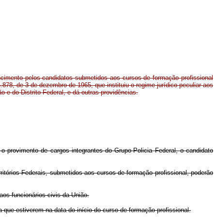
cimento pelos candidatos submetidos aos cursos de formação profissional
 4.878, de 3 de dezembro de 1965, que instituiu o regime jurídico peculiar aos
ão e do Distrito Federal, e dá outras providências.
a o provimento de cargos integrantes do Grupo-Policia Federal, o candidato
rritórios Federais, submetidos aos cursos de formação profissional, poderão
aos funcionários civis da União.
 que estiverem na data do início do curso de formação profissional.