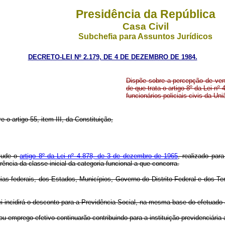
Presidência da República
Casa Civil
Subchefia para Assuntos Jurídicos
DECRETO-LEI Nº 2.179, DE 4 DE DEZEMBRO DE 1984.
Dispõe sobre a percepção de ven
de que trata o artigo 8º da Lei nº
funcionários policiais civis da Uni
e o artigo 55, item III, da Constituição,
alude o
artigo 8º da Lei nº 4.878, de 3 de dezembro de 1965
, realizado par
ência da classe inicial da categoria funcional a que concorra.
ias federais, dos Estados, Municípios, Governo do Distrito Federal e dos Te
lei incidirá o desconto para a Previdência Social, na mesma base do efetuado 
mprego efetivo continuarão contribuindo para a instituição previdenciária a