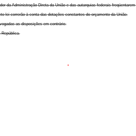
idor da Administração Direta da União e das autarquias federais freqüentarem
to-lei correrão à conta das dotações constantes do orçamento da União.
revogadas as disposições em contrário.
 República.
*