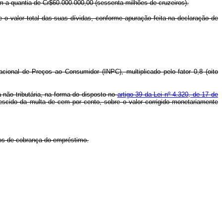
m a quantia de Cr$60.000.000,00 (sessenta milhões de cruzeiros).
e o valor total das suas dívidas, conforme apuração feita na declaração de
cional de Preços ao Consumidor (INPC), multiplicado pelo fator 0,8 (oito
a não tributária, na forma do disposto no
artigo 39 da Lei nº 4.320, de 17 de
escido da multa de cem por cento, sobre o valor corrigido monetariamente
isos de cobrança do empréstimo.