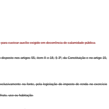
 para custear auxílio exigido em decorrência de calamidade pública.
disposto nos artigos 55, item II e 18, § 3º, da Constituição e no artigo 15,
 exclusivamente na fonte, pela legislação do imposto de renda no exercício
fruto, uso ou habitação.