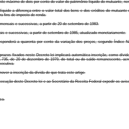
ite máximo de dois por cento do valor do patrimônio líquido do mutuante, ne
líquido a diferença entre o valor total dos bens e dos créditos do mutuante 
ra fins de imposto de renda.
 mensais e sucessivas, a partir de 20 de setembro de 1983.
ais e sucessivas, a partir de setembro de 1985, atualizado monetariamente.
responderá a quarenta por cento da variação dos preços, segundo Índice Na
 prazos fixados neste Decreto-lei implicará automática inscrição, como dívid
 1.735, de 20 de dezembro de 1979, do total ou do saldo remanescente, acr
xecutiva.
ver a inscrição da dívida de que trata este artigo.
execução deste Decreto-lei e ao Secretário da Receita Federal expedir os av
ca.