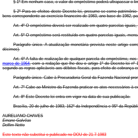
§ 1º Em nenhum caso, o valor do empréstimo poderá ultrapassar o lim
§ 2º Para os efeitos deste Decreto-lei, presume-se como patrimônio 
bens correspondente ao exercício financeiro de 1983, ano-base de 1982, pa
Art. 4º O empréstimo deverá ser realizado em quatro parcelas iguais,
Art. 5º O empréstimo será restituído em quatro parcelas iguais, mens
Parágrafo único. A atualização monetária prevista neste artigo cor
décimos).
Art. 6º A falta de realização de qualquer parcela do empréstimo, nos
março de 1964
, com a redação que lhe deu o artigo 1º do Decreto-lei nº
segundo as regras aplicáveis aos débitos fiscais, para efeito de cobrança e
Parágrafo único. Cabe à Procuradoria-Geral da Fazenda Nacional promo
Art. 7º Cabe ao Ministro da Fazenda praticar os atos necessários à 
Art. 8º Este Decreto-lei entra em vigor na data de sua publicação.
Brasília, 20 de julho de 1983; 162º da Independência e 95º da Repúbli
AURELIANO CHAVES
Ernane Galvêas
Delfim Netto
Este texto não substitui o publicado no DOU de 21.7.1983