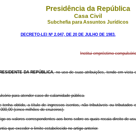
Presidência da República
Casa Civil
Subchefia para Assuntos Jurídicos
DECRETO-LEI Nº 2.047, DE 20 DE JULHO DE 1983.
Institui empréstimo compulsório
RESIDENTE DA REPÚBLICA
, no uso de suas atribuições, tendo em vista o 
ulsório para atender caso de calamidade pública.
 tenha obtido, a título de ingressos isentos, não tributáveis ou tributados
.000,00 (cinco milhões de cruzeiros).
igo os valores correspondentes aos bens sobre os quais recaia direito de usu
tia que exceder o limite estabelecido no artigo anterior.