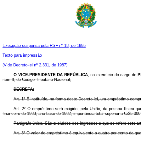
Execução suspensa pela RSF nº 18, de 1995
Texto para impressão
(Vide Decreto-lei nº 2.331, de 1987)
O VICE-PRESIDENTE DA REPÚBLICA
, no exercício do cargo de
P
item Il, do Código Tributário Nacional,
DECRETA:
Art. 1º É instituído, na forma deste Decreto-lei, um empréstimo comp
Art. 2º O empréstimo será exigido, pela União, da pessoa física que
financeiro de 1983, ano-base de 1982, importância total superior a Cr$5.000
Parágrafo único. São excluídos dos ingressos a que se refere este art
Art. 3º O valor do empréstimo é equivalente a quatro por cento da quan