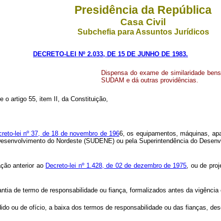
Presidência da República
Casa Civil
Subchefia para Assuntos Jurídicos
DECRETO-LEI Nº 2.033, DE 15 DE JUNHO DE 1983.
Dispensa do exame de similaridade bens
SUDAM e dá outras providências.
e o artigo 55, item II, da Constituição,
reto-lei nº 37, de 18 de novembro de 196
6, os equipamentos, máquinas, apar
 Desenvolvimento do Nordeste (SUDENE) ou pela Superintendência do Desen
ção anterior ao
Decreto-lei nº 1.428, de 02 de dezembro de 1975
, ou de pr
tia de termo de responsabilidade ou fiança, formalizados antes da vigência d
dido ou de ofício, a baixa dos termos de responsabilidade ou das fianças, d