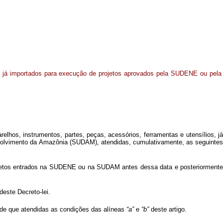
 já importados para execução de projetos aprovados pela SUDENE ou pela
elhos, instrumentos, partes, peças, acessórios, ferramentas e utensílios, j
volvimento da Amazônia (SUDAM), atendidas, cumulativamente, as seguintes
ojetos entrados na SUDENE ou na SUDAM antes dessa data e posteriorment
este Decreto-lei.
esde que atendidas as condições das alíneas
“a”
e
“b”
deste artigo.