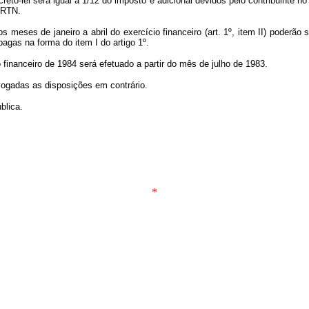
to-lei será igual a 1/12 do imposto e adicional devidos pelo contribuinte n
ORTN.
eses de janeiro a abril do exercício financeiro (art. 1º, item II) poderão
pagas na forma do item I do artigo 1º.
nanceiro de 1984 será efetuado a partir do mês de julho de 1983.
ogadas as disposições em contrário.
blica.
*