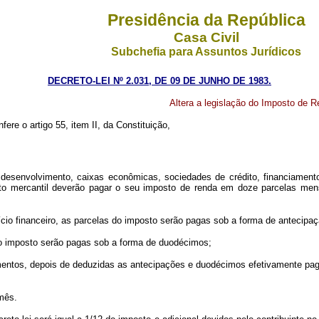
Presidência da República
Casa Civil
Subchefia para Assuntos Jurídicos
DECRETO-LEI Nº 2.031, DE 09 DE JUNHO DE 1983.
Altera a legislação do Imposto de Re
fere o artigo 55, item II, da Constituição,
esenvolvimento, caixas econômicas, sociedades de crédito, financiamento e
mento mercantil deverão pagar o seu imposto de renda em doze parcelas m
cício financeiro, as parcelas do imposto serão pagas sob a forma de antec
do imposto serão pagas sob a forma de duodécimos;
ntos, depois de deduzidas as antecipações e duodécimos efetivamente pag
mês.