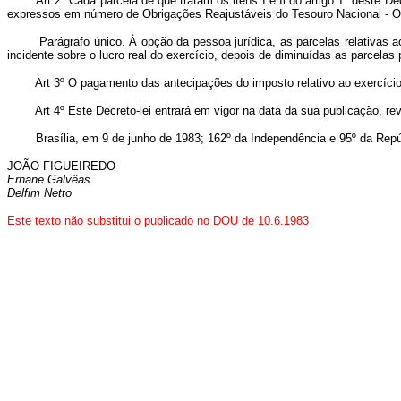
Art 2º Cada parcela de que tratam os itens I e Il do artigo 1º deste Decre
expressos em número de Obrigações Reajustáveis do Tesouro Nacional - 
Parágrafo único. À opção da pessoa jurídica, as parcelas relativas aos m
incidente sobre o lucro real do exercício, depois de diminuídas as parcelas 
Art 3º O pagamento das antecipações do imposto relativo ao exercício fi
Art 4º Este Decreto-lei entrará em vigor na data da sua publicação, rev
Brasília, em 9 de junho de 1983; 162º da Independência e 95º da Repú
JOÃO FIGUEIREDO
Ernane Galvêas
Delfim Netto
Este texto não substitui o publicado no DOU de 10.6.1983