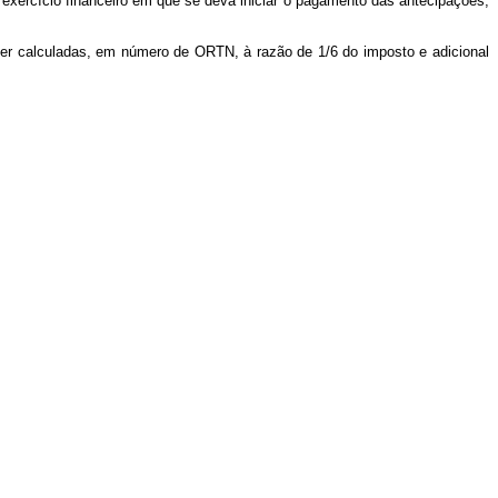
o exercício financeiro em que se deva iniciar o pagamento das antecipações,
 ser calculadas, em número de ORTN, à razão de 1/6 do imposto e adicional