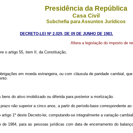
Presidência da República
Casa Civil
Subchefia para Assuntos Jurídicos
DECRETO-LEI Nº 2.029, DE 09 DE JUNHO DE 1983.
Altera a legislação do imposto de r
e o artigo 55, item II, da Constituição,
s obrigações em moeda estrangeira, ou com cláusula de paridade cambial, que
ento:
ens do ativo imobilizado ou diferida para posterior a mortização.
azo não superior a cinco anos, a partir do período-base correspondente ao e
o artigo 1º deste Decreto-lei, computando-se integralmente a variação cambial,
iro de 1984, para as pessoas jurídicas com data de encerramento do balanço