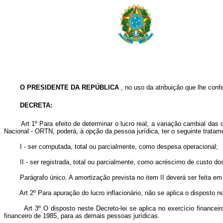
O PRESIDENTE DA REPÚBLICA
, no uso da atribuição que lhe confer
DECRETA:
Art 1º Para efeito de determinar o lucro real, a variação cambial da
Nacional - ORTN, poderá, à opção da pessoa jurídica, ter o seguinte tratam
I - ser computada, total ou parcialmente, como despesa operacional;
II - ser registrada, total ou parcialmente, como acréscimo de custo dos b
Parágrafo único. A amortização prevista no item II deverá ser feita em pr
Art 2º Para apuração do lucro inflacionário, não se aplica o disposto n
Art 3º O disposto neste Decreto-lei se aplica no exercício finance
financeiro de 1985, para as demais pessoas jurídicas.