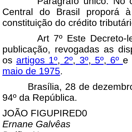
Parágrafo único. No 
Central do Brasil proporá 
constituição do crédito tributári
Art 7º Este Decreto-
publicação, revogadas as dis
os
artigos 1º
,
2º
,
3º
,
5º
,
6º
maio de 1975
.
Brasília, 28 de dezembro d
94º da República.
JOÃO FIGUPIRED0
Ernane Galvêas