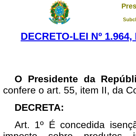
Pres
Subch
DECRETO-LEI Nº 1.964,
O Presidente da Repúbl
confere o art. 55, item II, da C
DECRETA:
Art
. 1º É concedida isenç