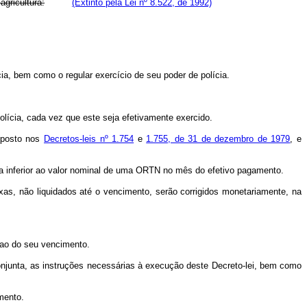
agricultura:
(Extinto pela Lei nº 8.522, de 1992)
cia, bem como o regular exercício de seu poder de polícia.
polícia, cada vez que este seja efetivamente exercido.
isposto nos
Decretos-leis nº 1.754
e
1.755, de 31 de dezembro de 1979
, e
nunca inferior ao valor nominal de uma ORTN no mês do efetivo pagamento.
xas, não liquidados até o vencimento, serão corrigidos monetariamente, na
e ao do seu vencimento.
conjunta, as instruções necessárias à execução deste Decreto-lei, bem como
mento.