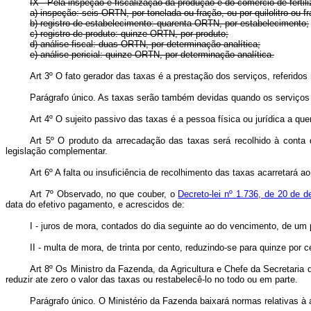
IX - Pela inspeção e fiscalização da produção e do comércio de fertiliz
a) inspeção: seis ORTN, por tonelada ou fração, ou por quilolitro ou 
b) registro de estabelecimento: quarenta ORTN, por estabelecimento;
c) registro de produto: quinze ORTN, por produto;
d) análise fiscal: duas ORTN, por determinação analítica;
e) análise pericial: quinze ORTN, por determinação analítica.
Art 3º O fato gerador das taxas é a prestação dos serviços, referidos
Parágrafo único. As taxas serão também devidas quando os serviços f
Art 4º O sujeito passivo das taxas é a pessoa física ou jurídica a qu
Art 5º O produto da arrecadação das taxas será recolhido à conta
legislação complementar.
Art 6º A falta ou insuficiência de recolhimento das taxas acarretará 
Art 7º Observado, no que couber, o
Decreto-lei nº 1.736, de 20 de 
data do efetivo pagamento, e acrescidos de:
I - juros de mora, contados do dia seguinte ao do vencimento, de um p
II - multa de mora, de trinta por cento, reduzindo-se para quinze por
Art 8º Os Ministro da Fazenda, da Agricultura e Chefe da Secretaria
reduzir ate zero o valor das taxas ou restabelecê-lo no todo ou em parte.
Parágrafo único. O Ministério da Fazenda baixará normas relativas à 