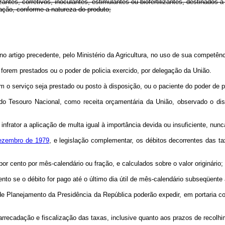
antes, corretivos, inoculantes, estimulantes ou biofertilizantes, destinados à 
fração, conforme a natureza do produto;
 no artigo precedente, pelo Ministério da Agricultura, no uso de sua competên
orem prestados ou o poder de policia exercido, por delegação da União.
em o serviço seja prestado ou posto à disposição, ou o paciente do poder de 
 do Tesouro Nacional, como receita orçamentária da União, observado o d
ao infrator a aplicação de multa igual à importância devida ou insuficiente, 
dezembro de 1979
, e legislação complementar, os débitos decorrentes das ta
or cento por mês-calendário ou fração, e calculados sobre o valor originário;
 cento se o débito for pago até o último dia útil de mês-calendário subseqüent
 de Planejamento da Presidência da República poderão expedir, em portaria 
arrecadação e fiscalização das taxas, inclusive quanto aos prazos de recolhi