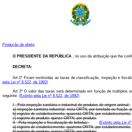
Produção de efeito
O PRESIDENTE DA REPÚBLICA
, no uso da atribuição que lhe confe
DECRETA:
Art 1º Ficam instituídas as taxas de classificação, inspeção e fis
pela Lei nº 8.522, de 1992)
Art 2º O valor das taxas será determinado em função de múltiplos o
seguinte:
(Extinto pela Lei nº 8.522, de 1992)
I - Pela inspeção sanitária e industrial de produtos de origem animal:
a) inspeção sanitária industrial: meia ORTN, por tonelada ou fração, p
b) registro de estabelecimento: quarenta ORTN, por estabelecimento;
c) registro de produto: quinze ORTN, por produto.
II - Pela inspeção e fiscalização de bebidas:
(Extinto pela Lei n
a) registro de estabelecimento: quarenta ORTN, por estabelecimento;
b) registro de produto: quinze ORTN, por produto;