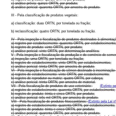
c) análise prévia: quinze ORTN, por produto;
d) análise pericial: quarenta ORTN, por amostra de produto.
III - Pela classificação de produtos vegetais:
a) classificação: duas ORTN, por tonelada ou fração;
b) reclassificação: quatro ORTN, por tonelada ou fração.
IV - Pela inspeção e fiscalização de produtos destinados à alimentaç
a) registro por estabelecimento: quarenta ORTN, por estabelecimento
b) registro de produto: vinte ORTN, por produto;
c) análise pericial: vinte ORTN, por determinação analítica.
V - Pela inspeção e fiscalização da produção e do comércio de sem
a) inspeção: uma ORTN, por tonelada ou fração;
b) registro de estabelecimento: vinte ORTN, por estabelecimentos;
c) análise pericial: trinta ORTN, por amostra de produto.
VI - Pela inspeção e fiscalização do sêmen destinado à inseminação ar
a) registro de estabelecimento: vinte ORTN, por estabelecimento;
b) registro de reprodutor ou matriz: quatro ORTN, por cabeça;
c) análise pericial: trinta ORTN, por amostra de material.
VII - Pela fiscalização de produtos de uso veterinário:
(Extinto p
a) registro de estabelecimento: quarenta ORTN, por estabelecimento;
b) registro de produto: trinta e cinco ORTN, por produto;
c) análise pericial: três mil ORTN, por amostra de produto.
VIII - Pela fiscalização de produtos fitossanitários:
(Extinto pela Lei n
a) registro de estabelecimento: quarenta ORTN, por estabelecimento;
b) registro de produto: trinta e cinco ORTN, por produto;
c) análise pericial: quarenta ORTN, por amostra do produto.