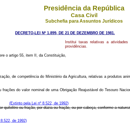
Presidência da República
Casa Civil
Subchefia para Assuntos Jurídicos
DECRETO-LEI Nº 1.899, DE 21 DE DEZEMBRO DE 1981.
Institui taxas relativas a atividade
providências.
re o artigo 55, item II, da Constituição,
calização, de competência do Ministério da Agricultura, relativas a produt
u frações do valor nominal de uma Obrigação Reajustável do Tesouro Nacion
(Extinto pela Lei nº 8.522, de 1992)
or quilolitro ou fração, por dúzia ou fração, ou por cabeça, conforme a nature
º 8.522, de 1992)