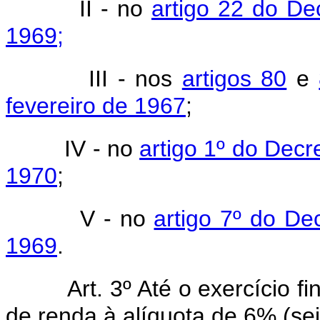
II - no
artigo 22 do De
1969;
III - nos
artigos 80
e
fevereiro de 1967
;
IV - no
artigo 1º do Decr
1970
;
V - no
artigo 7º do De
1969
.
Art. 3º Até o exercício 
de renda à alíquota de 6% (seis