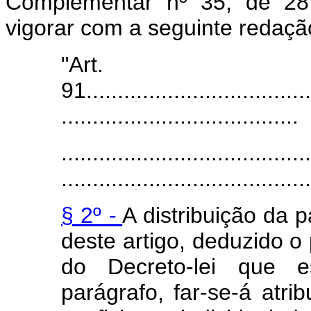
Complementar nº 35, de 28
vigorar com a seguinte redaçã
"Art.
91.....................................
......................................
........................................
........................................
§ 2º -
A distribuição da p
deste artigo, deduzido o 
do Decreto-lei que e
parágrafo, far-se-á atr