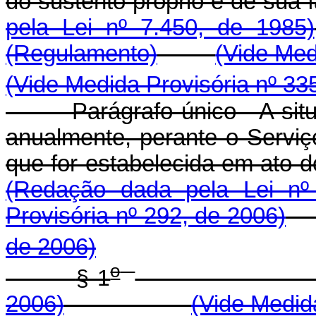
do sustento próprio e
pela Lei nº 7.450, de 1985)
(Regulamento)
(Vide Med
(Vide Medida Provisória nº 33
Parágrafo único - A si
anualmente, perante o Serviç
que for estabelecida em
(Redação dada pela Lei nº
Provisória nº 292, de 2006)
de 2006)
o
§ 1
2006)
(Vide Medid