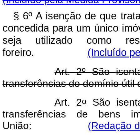
§ 6º A isenção de que trat
concedida para um único imó
seja utilizado como r
foreiro.
(Incluído p
Art. 2º São isen
transferências do domínio útil
o
Art. 2
São isent
transferências de bens im
União:
(Redação da