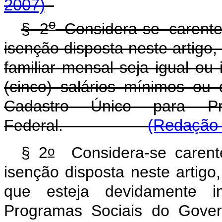
2007)
o
§ 2
Considera-se carente
isenção disposta neste artigo,
familiar mensal seja igual ou 
(cinco) salários mínimos ou 
Cadastro Único para P
Federal.
(Redação 
o
§ 2
Considera-se carente
isenção disposta neste artigo
que esteja devidamente i
Programas Sociais do Gover