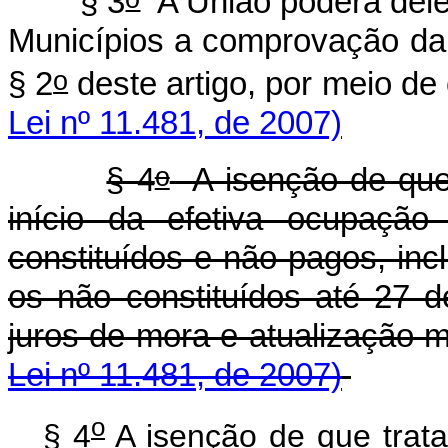
§ 3
A União poderá deleg
Municípios a comprovação da 
o
§ 2
deste artigo, por 
Lei nº 11.481, de 2007)
o
§ 4
A isenção de que t
início da efetiva ocupação
constituídos e não pagos, incl
os não constituídos até 27 
juros de mora e atual
Lei nº 11.481, de 2007)
o
§ 4
A isenção de que trata 