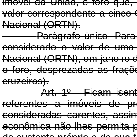
imóvel da União, o foro que,
valor correspondente a cinco
Nacional (ORTN).
Parágrafo único. Para 
considerado o valor de uma
Nacional (ORTN), em janeiro d
o foro, desprezadas as fraçõ
cruzeiros).
Art. 1º - Ficam ise
referentes a imóveis de p
consideradas carentes, assi
econômica não lhes permita 