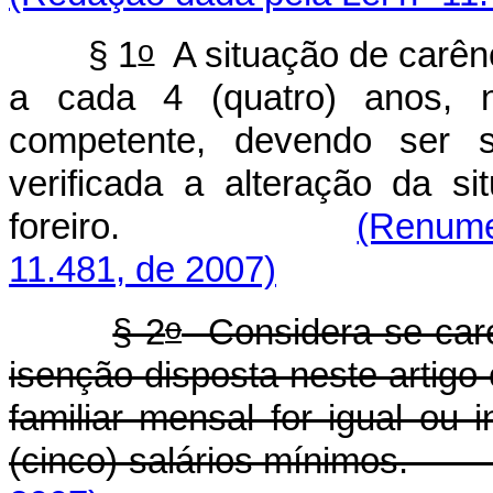
o
§ 1
A situação de carên
a cada 4 (quatro) anos, n
competente, devendo ser 
verificada a alteração da 
foreiro.
(Renumer
11.481, de 2007)
o
§ 2
Considera-se care
isenção disposta neste artigo
familiar mensal for igual ou 
(cinco) salários míni