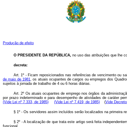
Produção de efeito
O PRESIDENTE DA REPÚBLICA
,
no uso das atribuições que lhe con
decreta:
Art
. 1º - Ficam reposicionados nas referências de vencimento ou sa
de maio de 1981
, os atuais ocupantes de cargos ou empregos dos Quadro
sujeitos à jornada de trabalho de 4 ou 6 horas diárias.
Art
. 2º Os atuais ocupantes de emprego nos órgãos da administração
por prazo indeterminado e para desempenho de atividades de caráter per
(Vide Lei nº 7.333, de 1985)
(Vide Lei nº 7.419, de 1985)
(
Vide Decreto-
§ 1º - Os servidores assim incluídos serão localizados na primeira r
§ 2º - A localização de que trata este artigo será feita independe
funcional.