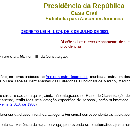
Presidência da República
Casa Civil
Subchefia para Assuntos Jurídicos
DECRETO-LEI Nº 1.874, DE 8 DE JULHO DE 1981.
Dispõe sobre o reposicionamento de ser
providências.
fere o art. 55, item III, da Constituição,
lário, na forma indicada no
Anexo a este Decreto-lei
, mantida a estrutura da
s ou em Tabelas Permanentes das Categorias Funcionais de Médico, Médico 
 direta e das autarquias, ainda não integrados no Plano de Classificação 
manente, retribuídos pela dotação específica de pessoal, serão submetidos
lei nº 2.310, de 1986
)
eferência da classe inicial da Categoria Funcional correspondente às ativida
ntemente da existência de vaga ou vago, promovendo-se o automático ajustame