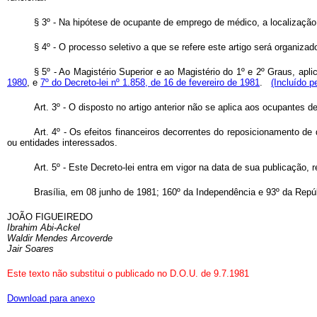
§ 3º - Na hipótese de ocupante de emprego de médico, a localização se
§ 4º - O processo seletivo a que se refere este artigo será organiza
§ 5º - Ao Magistério Superior e ao Magistério do 1º e 2º Graus, a
1980
, e
7º do Decreto-lei nº 1.858, de 16 de fevereiro de 1981
.
(Incluído p
Art
. 3º - O disposto no artigo anterior não se aplica aos ocupantes
Art
. 4º - Os efeitos financeiros decorrentes do reposicionamento de
ou entidades interessados.
Art
. 5º - Este Decreto-lei entra em vigor na data de sua publicação,
Brasília, em 08 junho de 1981; 160º da Independência e 93º da Repú
JOÃO FIGUEIREDO
Ibrahim Abi-Ackel
Waldir Mendes Arcoverde
Jair Soares
Este texto não substitui o publicado no D.O.U. de 9.7.1981
Download para anexo