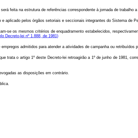
rá feita na estrutura de referências correspondente à jornada de trabalho a q
do e aplicado pelos órgãos setoriais e seccionais integrantes do Sistema de 
plicam-se os mesmos critérios de enquadramento estabelecidos, respectivame
elo Decreto-lei nº 1.888, de 1981)
 de empregos admitidos para atender a atividades de campanha ou retribuído
 que trata o artigo 1º deste Decreto-lei retroagirão a 1º de junho de 1981, 
 revogadas as disposições em contrário.
blica.