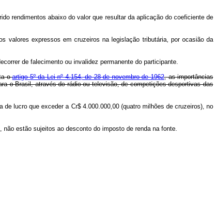
o rendimentos abaixo do valor que resultar da aplicação do coeficiente de
alores expressos em cruzeiros na legislação tributária, por ocasião da
correr de falecimento ou invalidez permanente do participante.
ata o
artigo 5º da Lei nº 4.154, de 28 de novembro de 1962
, as importâncias
ra o Brasil, através do rádio ou televisão, de competições desportivas das
ela de lucro que exceder a Cr$ 4.000.000,00 (quatro milhões de cruzeiros), no
não estão sujeitos ao desconto do imposto de renda na fonte.