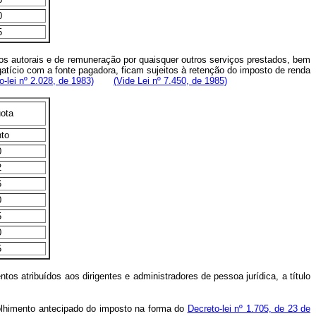
0
5
eitos autorais e de remuneração por quaisquer outros serviços prestados, bem
tício com a fonte pagadora, ficam sujeitos à retenção do imposto de renda
o-lei nº 2.028, de 1983)
(Vide Lei nº 7.450, de 1985)
uota
nto
0
2
6
0
5
0
5
s atribuídos aos dirigentes e administradores de pessoa jurídica, a título
colhimento antecipado do imposto na forma do
Decreto-lei nº 1.705, de 23 de