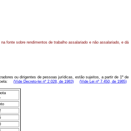
 na fonte sobre rendimentos de trabalho assalariado e não assalariado, e dá
dores ou dirigentes de pessoas jurídicas, estão sujeitos, a partir de 1º de
 tabela:
(Vide Decreto-lei nº 2.028, de 1983)
(Vide Lei nº 7.450, de 1985)
uota
%
nto
2
6
0
5