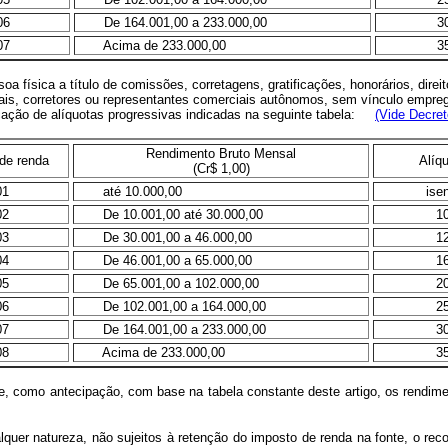
06
De 164.001,00 a 233.000,00
3
07
Acima de 233.000,00
3
soa física a título de comissões, corretagens, gratificações, honorários, dir
is, corretores ou representantes comerciais autônomos, sem vínculo emprega
licação de alíquotas progressivas indicadas na seguinte tabela:
(Vide Decret
Rendimento Bruto Mensal
de renda
Alíq
(Cr$ 1,00)
01
até 10.000,00
ise
02
De 10.001,00 até 30.000,00
1
03
De 30.001,00 a 46.000,00
1
04
De 46.001,00 a 65.000,00
1
05
De 65.001,00 a 102.000,00
2
06
De 102.001,00 a 164.000,00
2
07
De 164.001,00 a 233.000,00
3
08
Acima de 233.000,00
3
 como antecipação, com base na tabela constante deste artigo, os rendimento
uer natureza, não sujeitos à retenção do imposto de renda na fonte, o re