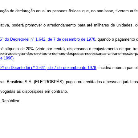
o de declaração anual as pessoas físicas que, no ano-base, tiverem auferid
a, poderá promover o arredondamento para até milhares de unidades, dos v
 5º do Decreto-lei nº 1.642, de 7 de dezembro de 1978
, quando o pagamento de
, à alíquota de 20% (vinte por cento), dispensado o reajustamento de que tr
 pela aquisição dos direitos e demais despesas necessárias à transmissão pa
de 1996)
o 2º do Decreto-lei nº 1.641, de 7 de dezembro de 1978
, incidirá sobre a parc
s Brasileira S.A. (ELETROBRÁS), pagos ou creditados a pessoas jurídicas, 
vogadas as disposições em contrário.
 República.