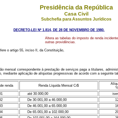
Presidência da República
Casa Civil
Subchefia para Assuntos Jurídicos
DECRETO-LEI Nº 1.814, DE 28 DE NOVEMBRO DE 1980.
Altera as tabelas do imposto de renda incidente
outras providências.
ere o artigo 55, inciso II, da Constituição,
ão mensal correspondente à prestação de serviços paga a titulares, administra
ão, mediante aplicação de alíquotas progressivas de acordo com a seguinte
Alíq
de renda
Renda Líquida Mensal Cr$
01
até 30.000,00
ise
02
De 30.001,00 a 46.000,00
1
03
De 46.001,00 a 65.000,00
1
04
De 65.001,00 a 102.000,00
2
05
De 102.001,00 a 164.000,00
2