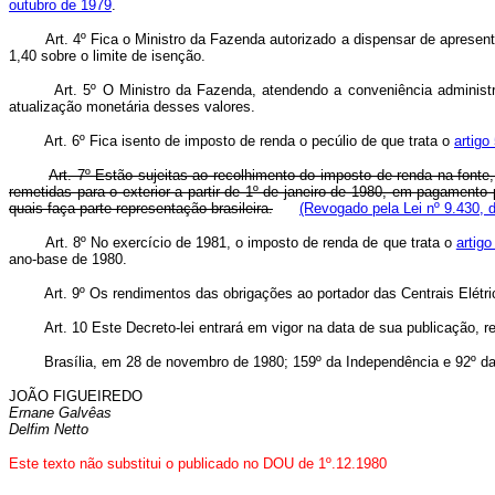
outubro de 1979
.
Art. 4º Fica o Ministro da Fazenda autorizado a dispensar de apresentaçã
1,40 sobre o limite de isenção.
Art. 5º O Ministro da Fazenda, atendendo a conveniência administrativ
atualização monetária desses valores.
Art. 6º Fica isento de imposto de renda o pecúlio de que trata o
artigo
Art. 7º Estão sujeitas ao recolhimento do imposto de renda na fonte
remetidas para o exterior a partir de 1º de janeiro de 1980, em pagamento
quais faça parte representação brasileira.
(Revogado pela Lei nº 9.430, 
Art. 8º No exercício de 1981, o imposto de renda de que trata o
artig
ano-base de 1980.
Art. 9º Os rendimentos das obrigações ao portador das Centrais Elétrica
Art. 10 Este Decreto-lei entrará em vigor na data de sua publicação, re
Brasília, em 28 de novembro de 1980; 159º da Independência e 92º da
JOÃO FIGUEIREDO
Ernane Galvêas
Delfim Netto
Este texto não substitui o publicado no DOU de 1º.12.1980