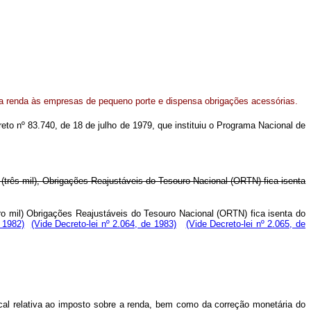
a renda às empresas de pequeno porte e dispensa obrigações acessórias.
creto nº 83.740, de 18 de julho de 1979, que instituiu o Programa Nacional de
000 (três mil), Obrigações Reajustáveis do Tesouro Nacional (ORTN) fica isenta
uatro mil) Obrigações Reajustáveis do Tesouro Nacional (ORTN) fica isenta do
 1982)
(Vide Decreto-lei nº 2.064, de 1983)
(Vide Decreto-lei nº 2.065, de
fiscal relativa ao imposto sobre a renda, bem como da correção monetária do