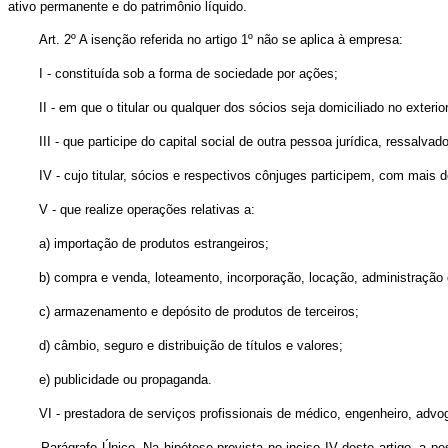
ativo permanente e do patrimônio líquido.
Art. 2º A isenção referida no artigo 1º não se aplica à empresa:
I - constituída sob a forma de sociedade por ações;
II - em que o titular ou qualquer dos sócios seja domiciliado no exterior
III - que participe do capital social de outra pessoa jurídica, ressalva
IV - cujo titular, sócios e respectivos cônjuges participem, com mais d
V - que realize operações relativas a:
a) importação de produtos estrangeiros;
b) compra e venda, loteamento, incorporação, locação, administração
c) armazenamento e depósito de produtos de terceiros;
d) câmbio, seguro e distribuição de títulos e valores;
e) publicidade ou propaganda.
VI - prestadora de serviços profissionais de médico, engenheiro, adv
Parágrafo Único. Na hipótese prevista no inciso IV deste artigo, a pe