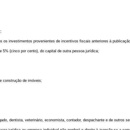
;
dos os investimentos provenientes de incentivos fiscais anteriores à publicaçã
e 5% (cinco por cento), do capital de outra pessoa jurídica;
 e construção de imóveis;
ogado, dentista, veterinário, economista, contador, despachante e de outros 
ssoa jurídica ou empresa individual não perderá o direito à isenção se a som