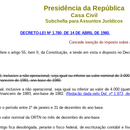
Presidência da República
Casa Civil
Subchefia para Assuntos Jurídicos
DECRETO-LEI Nº 1.780, DE 14 DE ABRIL DE 1980.
Concede isenção do imposto sobre 
fere o artigo 55, item II, da Constituição, e tendo em vista o disposto no De
al, inclusive a não operacional, seja igual ou inferior ao valor nominal de 3.
financeiro de 1981, ano-base de 1980.
ual, inclusive a não operacional, seja igual ou inferior ao valor de 4.000 (q
o financeiro de 1983, ano-base de 1982.
(Redação dada pelo Del. nº 1.973, de
o o período entre 1º de janeiro e 31 de dezembro do ano base.
cia o valor nominal da ORTN no mês de dezembro do ano-base.
rtigo fica desobrigada, perante o fisco federal, de escrituração contábil e 