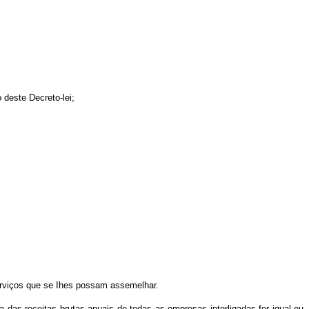
o deste Decreto-lei;
serviços que se Ihes possam assemelhar.
a das receitas brutas anuais de todas as empresas interligadas for igual ou