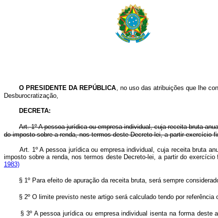
O PRESIDENTE DA REPÚBLICA
, no uso das atribuições que lhe con
Desburocratização,
DECRETA:
Art. 1º A pessoa jurídica ou empresa individual, cuja receita bruta anu
do imposto sobre a renda, nos termos deste Decreto-lei, a partir exercício 
Art. 1º A pessoa jurídica ou empresa individual, cuja receita bruta an
imposto sobre a renda, nos termos deste Decreto-lei, a partir do exercíci
1983)
§ 1º Para efeito de apuração da receita bruta, será sempre considerad
§ 2º O limite previsto neste artigo será calculado tendo por referên
§ 3º A pessoa jurídica ou empresa individual isenta na forma deste a