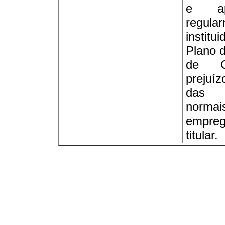
e ape
regula
institu
Plano d
de C
prejuí
das 
normai
empre
titular.