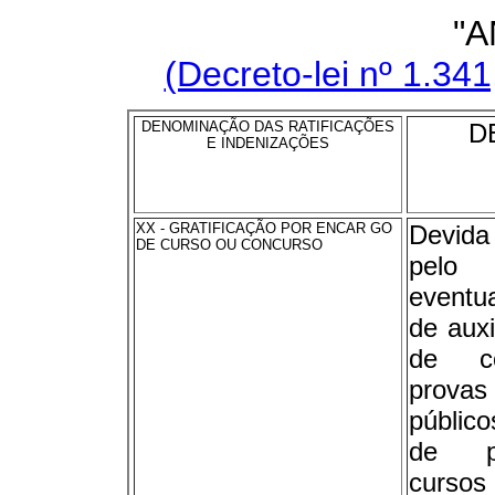
"A
(Decreto-lei nº 1.34
DENOMINAÇÃO DAS RATIFICAÇÕES
D
E INDENIZAÇÕES
XX - GRATIFICAÇÃO POR ENCAR GO
Devid
DE CURSO OU CONCURSO
pelo
eventua
de aux
de c
provas
públic
de p
cursos