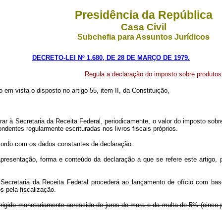
Presidência da República
Casa Civil
Subchefia para Assuntos Jurídicos
DECRETO-LEI Nº 1.680, DE 28 DE MARÇO DE 1979.
Regula a declaração do imposto sobre produtos 
 em vista o disposto no artigo 55, item II, da Constituição,
ar à Secretaria da Receita Federal, periodicamente, o valor do imposto sobre p
entes regularmente escrituradas nos livros fiscais próprios.
cordo com os dados constantes de declaração.
presentação, forma e conteúdo da declaração a que se refere este artigo, 
a Secretaria da Receita Federal procederá ao lançamento de ofício com ba
s pela fiscalização.
rrigido monetariamente acrescido de juros de mora e da multa de 5% (cinco po