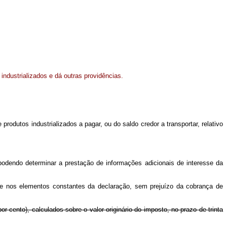
industrializados e dá outras providências.
rodutos industrializados a pagar, ou do saldo credor a transportar, relativo
podendo determinar a prestação de informações adicionais de interesse da
se nos elementos constantes da declaração, sem prejuízo da cobrança de
r cento), calculados sobre o valor originário do imposto, no prazo de trinta