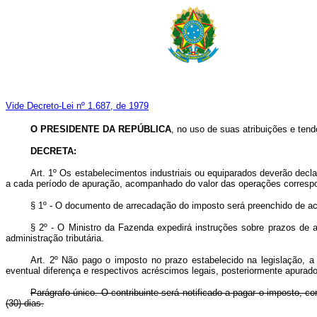
Vide Decreto-Lei nº 1.687, de 1979
O PRESIDENTE DA REPÚBLICA
, no uso de suas atribuições e tendo
DECRETA:
Art
. 1º Os estabelecimentos industriais ou equiparados deverão declar
a cada período de apuração, acompanhado do valor das operações correspond
§ 1º - O documento de arrecadação do imposto será preenchido de a
§ 2º - O Ministro da Fazenda expedirá instruções sobre prazos de a
administração tributária.
Art
. 2º Não pago o imposto no prazo estabelecido na legislação, 
eventual diferença e respectivos acréscimos legais, posteriormente apurado
Parágrafo único. O contribuinte será notificado a pagar o imposto, co
(30) dias.