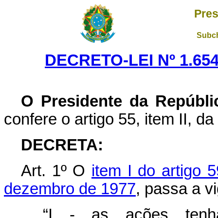
Pres
Subch
DECRETO-LEI Nº 1.654
O Presidente da Repúbli
confere o artigo 55, item II, da
DECRETA:
Art
. 1º O
item I do artigo 
dezembro de 1977
, passa a v
“I - as ações tenh