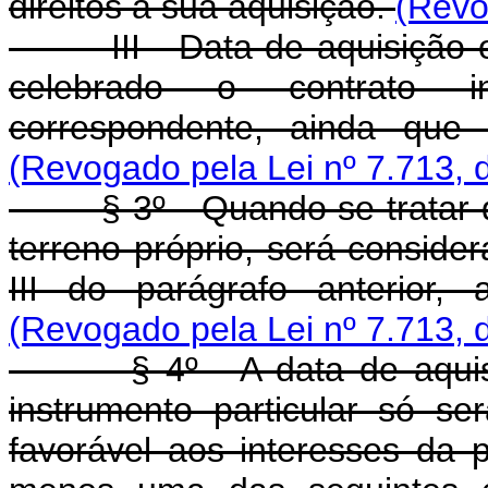
direitos à sua aquisição.
(Revo
III - Data de aquisição ou
celebrado o contrato in
correspondente, ainda que a
(Revogado pela Lei nº 7.713, 
§ 3º - Quando se tratar de
terreno próprio, será consider
III do parágrafo anterior,
(Revogado pela Lei nº 7.713, 
§ 4º - A data de aquisiçã
instrumento particular só ser
favorável aos interesses da 