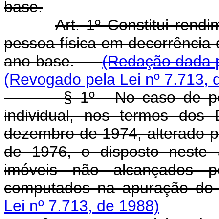
base.
Art. 1º Constitui rendi
pessoa física em decorrência 
ano-base.
(Redação dada p
(Revogado pela Lei nº 7.713, 
§ 1º - No caso de pesso
individual, nos termos dos
dezembro de 1974, alterado p
de 1976, o disposto neste 
imóveis não alcançados p
computados na apuração do
Lei nº 7.713, de 1988)