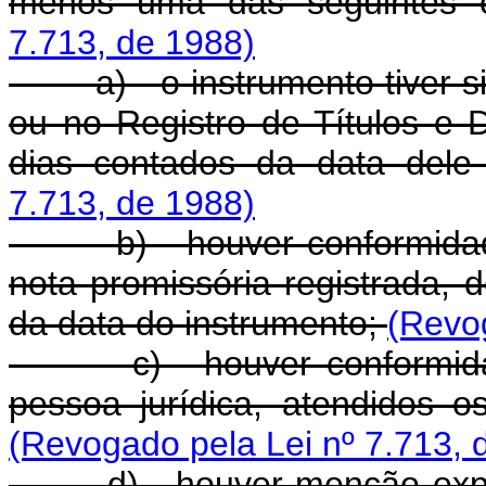
menos uma das seguintes 
7.713, de 1988)
a) - o instrumento tiver sido
ou no Registro de Títulos e 
dias contados da data dele
7.713, de 1988)
b) - houver conformidade
nota promissória registrada, 
da data do instrumento;
(Revog
c) - houver conformidade
pessoa jurídica, atendidos o
(Revogado pela Lei nº 7.713, 
d) - houver menção expres