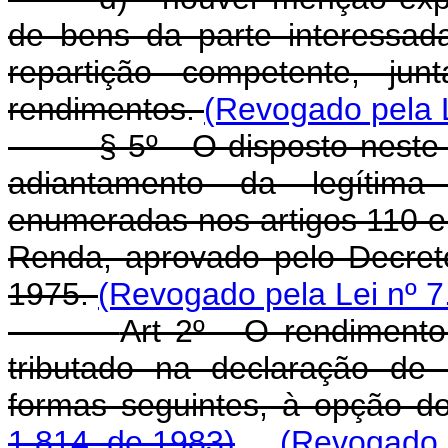
de bens da parte interessad
repartição competente, ju
rendimentos.
(Revogado pela L
§ 5º - O disposto neste ar
adiantamento da legítim
enumeradas nos artigos 110 
Renda, aprovado pelo Decret
1975.
(Revogado pela Lei nº 7
Art 2º - O rendimento
tributado na declaração de
formas seguintes, à opção d
1.814, de 1983)
(Revogado p