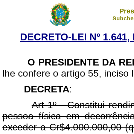
Pres
Subchef
DECRETO-LEI Nº 1.641,
O PRESIDENTE DA RE
lhe confere o artigo 55, inciso 
DECRETA
:
Art 1º - Constitui rend
pessoa física em decorrênci
exceder a Cr$4.000.000,00 (q