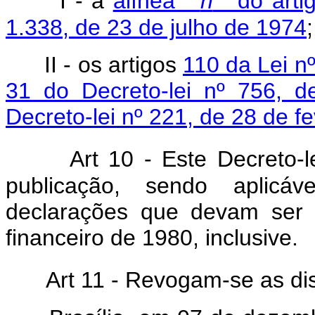
I - a
alínea "
n
" do arti
1.338, de 23 de julho de 1974
;
II - os artigos
110 da Lei n
31 do Decreto-lei nº 756, 
Decreto-lei nº 221, de 28 de f
Art
10 - Este Decreto-l
publicação, sendo aplicá
declarações que devam ser a
financeiro de 1980, inclusive.
Art
11 - Revogam-se as dis