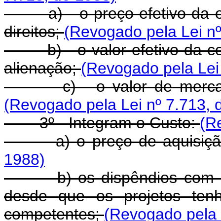
a) - o preço efetivo da op
direitos;
(Revogado pela Lei nº
b) - o valor efetivo da co
alienação;
(Revogado pela Lei
c) - o valor de mercado n
(Revogado pela Lei nº 7.713, 
3º - Integram o Custo:
(R
a) o preço de aquisiç
1988)
b) os dispêndios com a co
desde que os projetos ten
competentes;
(Revogado pela 