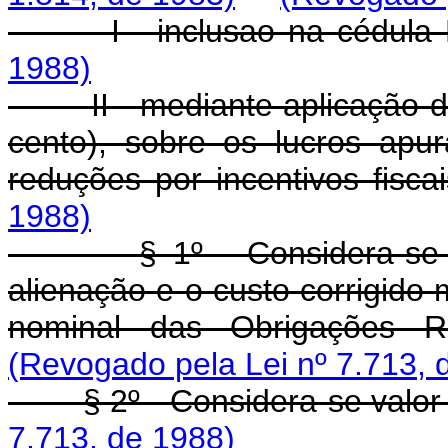
I - inclusao na cédula
1988)
II - mediante aplicação da 
cento), sobre os lucros apu
reduções por incentivos fisca
1988)
§ 1º - Considera-se lucr
alienação e o custo corrigido
nominal das Obrigações Re
(Revogado pela Lei nº 7.713, 
§ 2º - Considera-se valor 
7.713, de 1988)