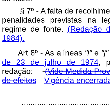
§ 7º - A falta de recolhim
penalidades previstas na l
regime de fonte.
(Redação d
1984).
Art
8º - As alíneas
"i"
e
"j"
de 23 de julho de 1974
, 
redação:
(Vide Medida Prov
de efeitos
Vigência encerrad
‘’Ar
........................................