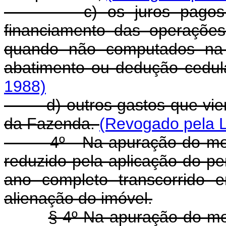
c) os juros pagos por 
financiamento das operações
quando não computados na 
abatimento ou dedução cedul
1988)
d) outros gastos que vierem
da Fazenda.
(Revogado pela L
4º - Na apuração do montan
reduzido pela aplicação do pe
ano completo transcorrido 
alienação do imóvel.
§ 4º Na apuração do mon