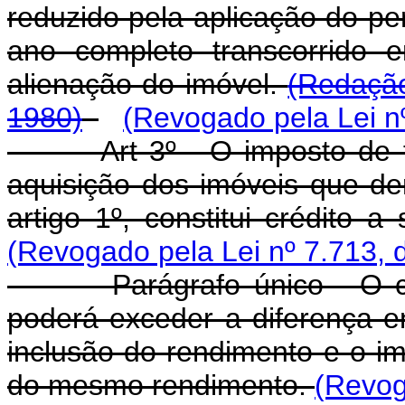
reduzido pela aplicação do pe
ano completo transcorrido 
alienação do imóvel.
(Redação
1980)
(Revogado pela Lei n
Art 3º - O imposto de tra
aquisição dos imóveis que de
artigo 1º, constitui crédito 
(Revogado pela Lei nº 7.713, 
Parágrafo único - O crédi
poderá exceder a diferença e
inclusão do rendimento e o im
do mesmo rendimento.
(Revog