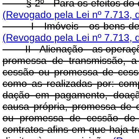
§ 2º - Para os efeitos do di
(Revogado pela Lei nº 7.713, 
I - Imóveis - os bens defin
(Revogado pela Lei nº 7.713, 
II - Alienação - as operaçõ
promessa de transmissão, a 
cessão ou promessa de cessão
como as realizadas por: com
dação em pagamento, doação
causa própria, promessa de 
ou promessa de cessão de d
contratos afins em que haja 