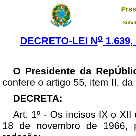
Pres
Subch
o
DECRETO-LEI N
1.639,
O Presidente da RepÚbli
confere o artigo 55, item II, da
DECRETA:
Art. 1º - Os incisos IX o XII
18 de novembro de 1966, p