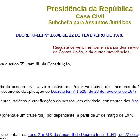
Presidência da República
Casa Civil
Subchefia para Assuntos Jurídicos
DECRETO-LEI Nº 1.604, DE 22 DE FEVEREIRO DE 1978.
Reajusta os vencimentos e salários dos servid
de Contas União, e dá outras providências.
re o artigo 55, item III, da Constituição,
o pessoal civil, ativo e inativo, do Poder Executivo, dos membros da Ma
, decorrente da aplicação do
Decreto-lei nº 1.525, de 28 de fevereiro de 1977
,
tos, salários e gratificações do pessoal em atividade, constantes dos
Anex
oitenta e um cruzeiros), por dependente, a partir de 1º de março de 1978.
e que tratam os
itens X e XIX do Anexo Il do Decreto-lei nº 1.341, de 22 de 