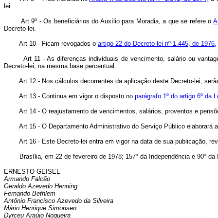
lei.
Art 9º - Os beneficiários do Auxílio para Moradia, a que se refere o
A
Decreto-lei.
Art 10 - Ficam revogados o
artigo 22 do Decreto-lei nº 1.445, de 1976,
Art 11 - As diferenças individuais de vencimento, salário ou vantagem,
Decreto-lei, na mesma base percentual.
Art 12 - Nos cálculos decorrentes da aplicação deste Decreto-lei, serão 
Art 13 - Continua em vigor o disposto no
parágrafo 1º do artigo 6º da 
Art 14 - O reajustamento de vencimentos, salários, proventos e pensõe
Art 15 - O Departamento Administrativo do Serviço Público elaborará as ta
Art 16 - Este Decreto-lei entra em vigor na data de sua publicação, rev
Brasília, em 22 de fevereiro de 1978; 157º da Independência e 90º da 
ERNESTO GEISEL
Armando Falcão
Geraldo Azevedo Henning
Fernando Bethlem
Antônio Francisco Azevedo da Silveira
Mário Henrique Simonsen
Dyrceu Araújo Nogueira