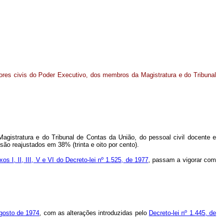
ores civis do Poder Executivo, dos membros da Magistratura e do Tribunal
gistratura e do Tribunal de Contas da União, do pessoal civil docente e
 são reajustados em 38% (trinta e oito por cento).
os I, II, III, V e VI do Decreto-lei nº 1.525, de 1977
, passam a vigorar com
agosto de 1974
, com as alterações introduzidas pelo
Decreto-lei nº 1.445, de