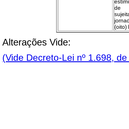
estím
de p
suj
jorna
(oito)
Alterações Vide:
(Vide Decreto-Lei nº 1.698, de