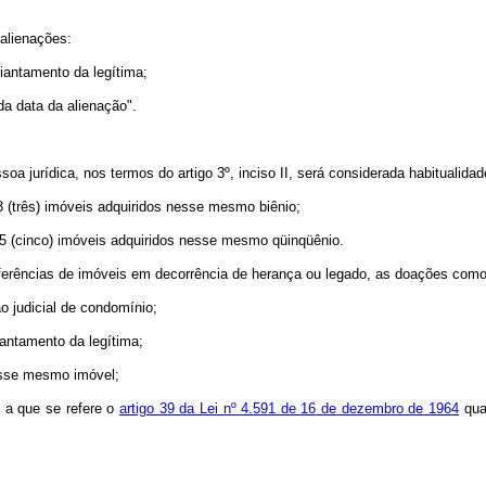
 alienações:
iantamento da legítima;
a data da alienação".
oa jurídica, nos termos do artigo 3º, inciso II, será considerada habitualida
3 (três) imóveis adquiridos nesse mesmo biênio;
 5 (cinco) imóveis adquiridos nesse mesmo qüinqüênio.
sferências de imóveis em decorrência de herança ou legado, as doações como
o judicial de condomínio;
antamento da legítima;
desse mesmo imóvel;
o a que se refere o
artigo 39 da Lei nº 4.591 de 16 de dezembro de 1964
quan