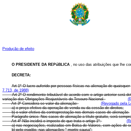
Produção de efeito
O PRESIDENTE DA REPúBLICA
, no uso das atribuições que lhe conf
DECRETA:
Art 1º O lucro auferido por pessoas físicas na alienação de quaisquer
7.713, de 1988)
Art 2º O rendimento tributável de acordo com o artigo anterior será d
variação das Obrigações Reajustáveis do Tesouro Nacional.
(
Art 3º Considera-se valor da alienação:
(Revogado pela Le
a) o preço efetivo da operação de venda ou da cessão de direitos;
b) o valor efetivo da contraprestação nos demais casos de alienação.
Parágrafo único. Nos casos de alienação a título gratuito, será sempre i
Art 4º Não incidirá o imposto de que trata o artigo 1º:
(R
a) nas negociações, realizadas em Bolsa de Valores, com ações de s
b) pelo espólio, nas alienações "
mortis
causa";