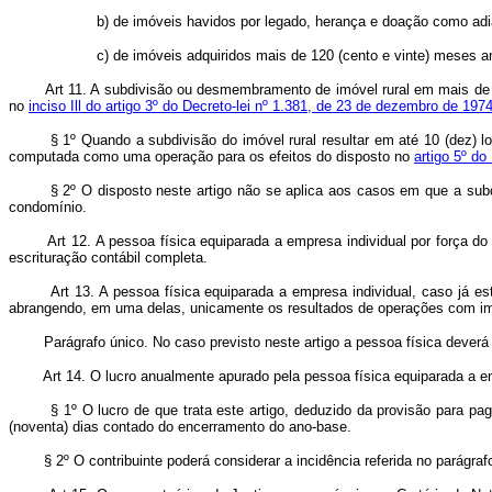
b) de imóveis havidos por legado, herança e doação como adi
c) de imóveis adquiridos mais de 120 (cento e vinte) meses a
Art 11. A subdivisão ou desmembramento de imóvel rural em mais de 1
no
inciso Ill do artigo 3º do Decreto-lei nº 1.381, de 23 de dezembro de 1974
§ 1º Quando a subdivisão do imóvel rural resultar em até 10 (dez) 
computada como uma operação para os efeitos do disposto no
artigo 5º do
§ 2º O disposto neste artigo não se aplica aos casos em que a subd
condomínio.
Art 12. A pessoa física equiparada a empresa individual por força d
escrituração contábil completa.
Art 13. A pessoa física equiparada a empresa individual, caso já e
abrangendo, em uma delas, unicamente os resultados de operações com i
Parágrafo único. No caso previsto neste artigo a pessoa física deverá 
Art 14. O lucro anualmente apurado pela pessoa física equiparada a 
§ 1º O lucro de que trata este artigo, deduzido da provisão para pagame
(noventa) dias contado do encerramento do ano-base.
§ 2º O contribuinte poderá considerar a incidência referida no parágrafo 