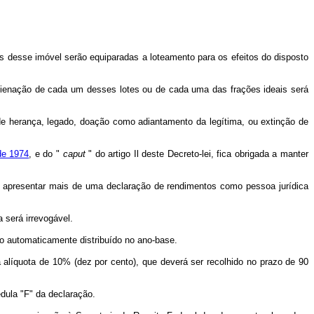
is desse imóvel serão equiparadas a loteamento para os efeitos do disposto
 alienação de cada um desses lotes ou de cada uma das frações ideais será
 de herança, legado, doação como adiantamento da legítima, ou extinção de
 de 1974
, e do "
caput
" do artigo Il deste Decreto-lei, fica obrigada a manter
por apresentar mais de uma declaração de rendimentos como pessoa jurídica
 será irrevogável.
o automaticamente distribuído no ano-base.
alíquota de 10% (dez por cento), que deverá ser recolhido no prazo de 90
dula "F" da declaração.