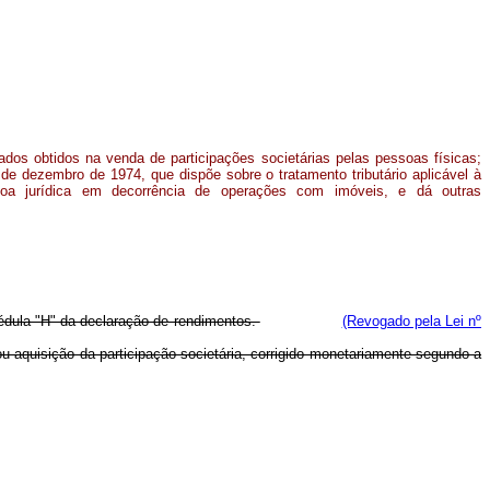
tados obtidos na venda de participações societárias pelas pessoas físicas;
3 de dezembro de 1974, que dispõe sobre o tratamento tributário aplicável à
soa jurídica em decorrência de operações com imóveis, e dá outras
 cédula "H" da declaração de rendimentos.
(Revogado pela Lei nº
 ou aquisição da participação societária, corrigido monetariamente segundo a