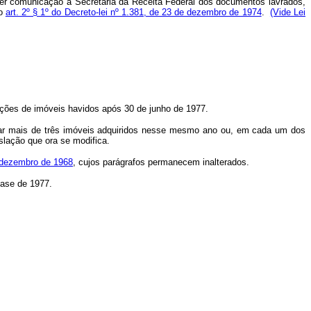
zer comunicação à Secretaria da Receita Federal dos documentos lavrados,
no
art. 2º § 1º do Decreto-lei nº 1.381, de 23 de dezembro de 1974
.
(Vide Lei
nações de imóveis havidos após 30 de junho de 1977.
nar mais de três imóveis adquiridos nesse mesmo ano ou, em cada um dos
slação que ora se modifica.
e dezembro de 1968
, cujos parágrafos permanecem inalterados.
base de 1977.