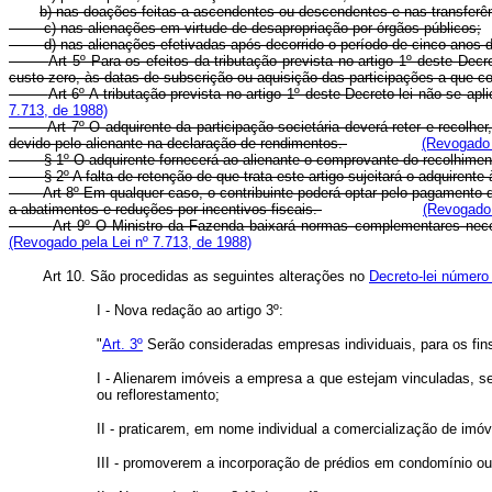
b) nas doações feitas a ascendentes ou descendentes e nas
c) nas alienações em virtude de desapropriação por órgãos públicos;
d) nas alienações efetivadas após decorrido o período de cinco anos da 
Art 5º Para os efeitos da tributação prevista no artigo 1º deste De
custo zero, às datas de subscrição ou aquisição das participações a que 
Art 6º A tributação prevista no artigo 1º deste Decreto-lei não se a
7.713, de 1988)
Art 7º O adquirente da participação societária deverá reter e recolhe
devido pelo alienante na declaração de rendimentos.
(Revogado 
§ 1º O adquirente fornecerá ao alienante o comprovante do recolhimento
§ 2º A falta de retenção de que trata este artigo sujeitará o adquirente à
Art 8º Em qualquer caso, o contribuinte poderá optar pelo pagamento 
a abatimentos e reduções por incentivos fiscais.
(Revogado 
Art 9º O Ministro da Fazenda baixará normas complementares necess
(Revogado pela Lei nº 7.713, de 1988)
Art 10. São procedidas as seguintes alterações no
Decreto-lei número
I - Nova redação ao artigo 3º:
"
Art. 3º
Serão consideradas empresas individuais, para os fins
I - Alienarem imóveis a empresa a que estejam vinculadas, s
ou reflorestamento;
II - praticarem, em nome individual a comercialização de imó
III - promoverem a incorporação de prédios em condomínio ou