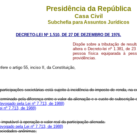
Presidência da República
Casa Civil
Subchefia para Assuntos Jurídicos
DECRETO-LEI Nº 1.510, DE 27 DE DEZEMBRO DE 1976.
Dispõe sobre a tributação de resul
altera o Decreto-lei nº 1.381, de 2
pessoa física equiparada à pes
providências.
ere o artigo 55, inciso II, da Constituição,
 participações societárias está sujeito à incidência do imposto de renda, na
eterminado pela diferença entre o valor da alienação e o custo de subscrição
Revogado pela Lei nº 7.713, de 1988)
i nº 7.713, de 1988)
mputável à operação o valor real da participação alienada.
evogado pela Lei nº 7.713, de 1988)
ociedades anônimas;