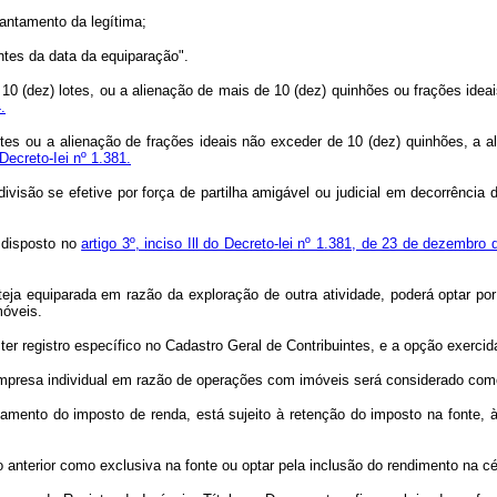
antamento da legítima;
ntes da data da equiparação".
0 (dez) lotes, ou a alienação de mais de 10 (dez) quinhões ou frações idea
.
lotes ou a alienação de frações ideais não exceder de 10 (dez) quinhões, a
 Decreto-Iei nº 1.381.
ivisão se efetive por força de partilha amigável ou judicial em decorrência
o disposto no
artigo 3º, inciso Ill do Decreto-lei nº 1.381, de 23 de dezembro
steja equiparada em razão da exploração de outra atividade, poderá optar 
móveis.
ter registro específico no Cadastro Geral de Contribuintes, e a opção exercida
empresa individual em razão de operações com imóveis será considerado com
nto do imposto de renda, está sujeito à retenção do imposto na fonte, à 
anterior como exclusiva na fonte ou optar pela inclusão do rendimento na cé