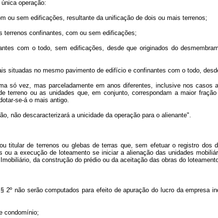
 única operação:
com ou sem edificações, resultante da unificação de dois ou mais terrenos;
ois terrenos confinantes, com ou sem edificações;
finantes com o todo, sem edificações, desde que originados do desmembr
ciais situadas no mesmo pavimento de edifício e confinantes com o todo, desd
uma só vez, mas parceladamente em anos diferentes, inclusive nos casos a 
 de terreno ou as unidades que, em conjunto, correspondam a maior fração 
dotar-se-á o mais antigo.
, não descaracterizará a unicidade da operação para o alienante".
ou titular de terrenos ou glebas de terras que, sem efetuar o registro do
 ou a execução de loteamento se iniciar a alienação das unidades mobiliár
mobiliário, da construção do prédio ou da aceitação das obras do loteamento
§ 2º não serão computados para efeito de apuração do lucro da empresa indi
de condomínio;