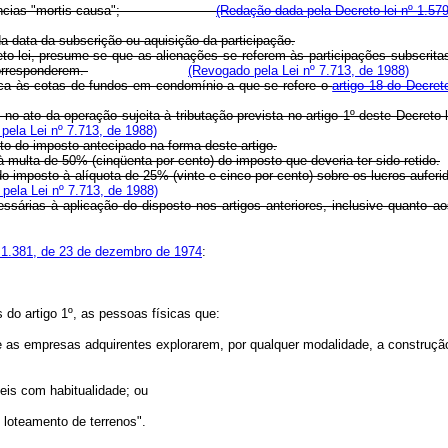
 transferências "mortis causa";
(Redação dada pela Decreto-lei nº 1.579
data da subscrição ou aquisição da participação.
creto-lei, presume-se que as alienações se referem às participações subscrit
corresponderem.
(Revogado pela Lei nº 7.713, de 1988)
plica às cotas de fundos em condomínio a que se refere o
artigo 18 do Decret
r, no ato da operação sujeita à tributação prevista no artigo 1º deste Decre
pela Lei nº 7.713, de 1988)
 do imposto antecipado na forma deste artigo.
 multa de 50% (cinqüenta por cento) do imposto que deveria ter sido retido.
do imposto à alíquota de 25% (vinte e cinco por cento) sobre os lucros aufer
pela Lei nº 7.713, de 1988)
árias à aplicação do disposto nos artigos anteriores, inclusive quanto ao
 1.381, de 23 de dezembro de 1974
:
 do artigo 1º, as pessoas físicas que:
e as empresas adquirentes explorarem, por qualquer modalidade, a construção
veis com habitualidade; ou
 loteamento de terrenos".