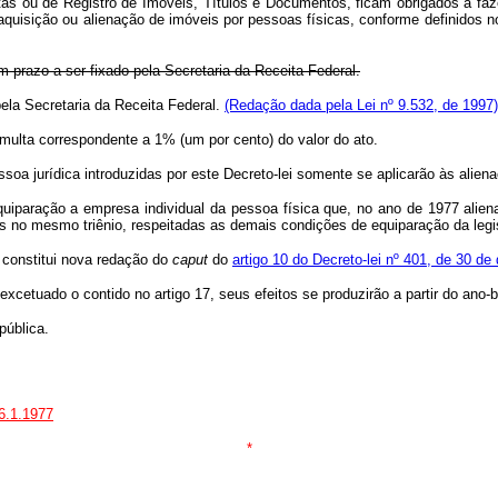
otas ou de Registro de Imóveis, Títulos e Documentos, ficam obrigados a fa
aquisição ou alienação de imóveis por pessoas físicas, conforme definidos 
 prazo a ser fixado pela Secretaria da Receita Federal.
la Secretaria da Receita Federal.
(Redação dada pela Lei nº 9.532, de 1997)
a multa correspondente a 1% (um por cento) do valor do ato.
ssoa jurídica introduzidas por este Decreto-lei somente se aplicarão às alie
iparação a empresa individual da pessoa física que, no ano de 1977 alie
os no mesmo triênio, respeitadas as demais condições de equiparação da legi
 constitui nova redação do
caput
do
artigo 10 do Decreto-lei nº 401, de 30 d
 excetuado o contido no artigo 17, seus efeitos se produzirão a partir do ano-
ública.
 6.1.1977
*