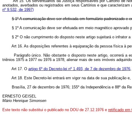
Art 15. Os serventuários da Justiça responsáveis por Cartório de N
anotados, averbados ou registrados em seus Cartórios e que caracterizam 
nº 9.532, de 1997)
§ 1º A comunicação deve ser efetivada em formulário padronizado e em
§ 1º A comunicação deve ser efetuada em meio magnético aprovado pe
§ 2º O não cumprimento do disposto neste artigo sujeitará o infrator 
Art 16. As disposições referentes à equiparação da pessoa física à pe
Parágrafo único. Não obstante o disposto neste artigo, ocorrerá a equ
triênios 1975 a 1977 ou 1976 a 1978, alienar mais de seis imóveis adquirid
Art 17. O
artigo 6º do Decreto-lei nº 1.493, de 7 de dezembro de 1976
,
Art 18. Este Decreto-lei entrará em vigor na data de sua publicação e,
Brasília, 27 de dezembro de 1976; 155º da Independência e 88º da Rep
ERNESTO GEISEL
Mário Henrique Simonsen
Este texto não substitui o publicado no DOU de 27.12.1976 e
retificado em