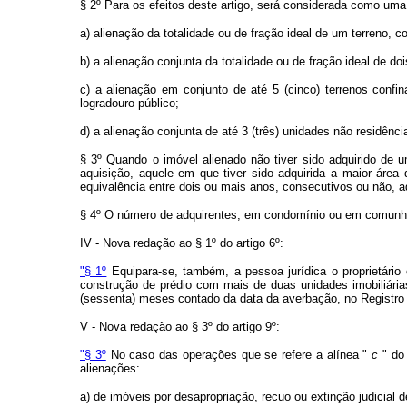
§ 2º Para os efeitos deste artigo, será considerada como uma
a) alienação da totalidade ou de fração ideal de um terreno, 
b) a alienação conjunta da totalidade ou de fração ideal de d
c) a alienação em conjunto de até 5 (cinco) terrenos con
logradouro público;
d) a alienação conjunta de até 3 (três) unidades não residên
§ 3º Quando o imóvel alienado não tiver sido adquirido de 
aquisição, aquele em que tiver sido adquirida a maior área
equivalência entre dois ou mais anos, consecutivos ou não, a
§ 4º O número de adquirentes, em condomínio ou em comunhão
IV - Nova redação ao § 1º do artigo 6º:
"§ 1º
Equipara-se, também, a pessoa jurídica o proprietário 
construção de prédio com mais de duas unidades imobiliárias
(sessenta) meses contado da data da averbação, no Registro I
V - Nova redação ao § 3º do artigo 9º:
"§ 3º
No caso das operações que se refere a alínea "
c
" do 
alienações:
a) de imóveis por desapropriação, recuo ou extinção judicial 