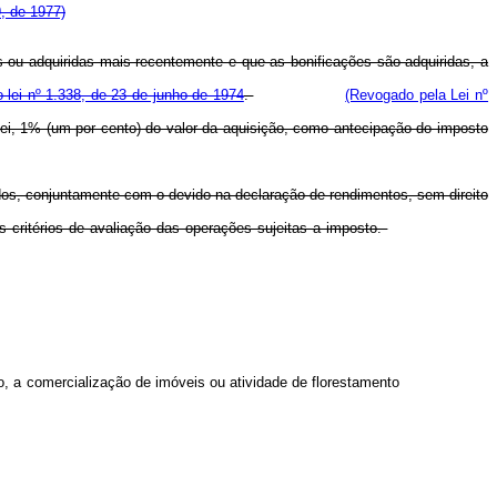
, de 1977)
as ou adquiridas mais recentemente e que as bonificações são adquiridas, a
o-lei nº 1.338, de 23 de junho de 1974
.
(Revogado pela Lei nº
to-lei, 1% (um por cento) do valor da aquisição, como antecipação do imposto
idos, conjuntamente com o devido na declaração de rendimentos, sem direito
s critérios de avaliação das operações sujeitas a imposto.
, a comercialização de imóveis ou atividade de florestamento