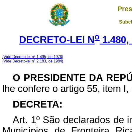
Pres
Subch
o
DECRETO-LEI N
1.480,
(Vide Decreto-lei nº 1.495, de 1976)
(Vide Decreto-lei nº 2.183, de 1984)
O PRESIDENTE DA REP
lhe confere o artigo 55, item I,
DECRETA:
Art
. 1º São declarados de 
Municípios de Fronteira Ri