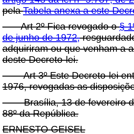
pela
Tabela anexa a este Decre
Art 2º Fica revogado o
§ 1
de junho de 1972,
resguardados
adquiriram ou que venham a ad
deste Decreto-lei.
Art 3º Este Decreto-lei e
1976, revogadas as disposiçõe
Brasília, 13 de fevereiro d
88º da República.
ERNESTO GEISEL