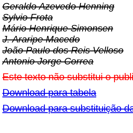
Geraldo Azevedo Henning
Sylvio Frota
Mário Henrique Simonsen
J. Araripe Macedo
João Paulo dos Reis Velloso
Antonio Jorge Correa
Este texto não substitui o pu
Download para tabela
Download para substituição da