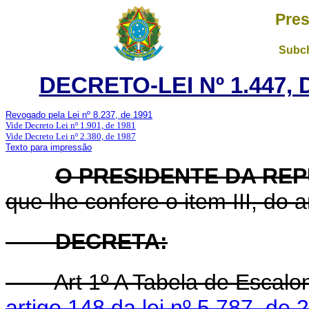
Pres
Subch
DECRETO-LEI Nº 1.447, 
Revogado pela Lei nº 8.237, de 1991
Vide Decreto Lei nº 1.901, de 1981
Vide Decreto Lei nº 2.380, de 1987
Texto para impressão
O PRESIDENTE DA RE
que lhe confere o item III, do 
DECRETA:
Art 1º A Tabela de Escalo
artigo 148 da lei nº 5.787, de