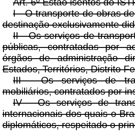
Art
. 6º Estão isentos do IST
I - O transporte de obras d
destinação exclusivamente didá
II - Os serviços de transpo
públicas, contratadas por a
órgãos de administração di
Estados, Territórios, Distrito F
III - Os serviços de tr
mobiliários, contratados por ins
IV - Os serviços de tran
internacionais dos quais o Br
diplomáticos, respeitado o prin