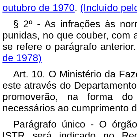
outubro de 1970
.
(Incluído pe
§ 2º - As infrações às no
punidas, no que couber, com a
se refere o parágrafo anterior
de 1978)
Art
. 10. O Ministério da Faz
este através do Departament
promoverão, na forma do 
necessários ao cumprimento da
Parágrafo único - O órgã
ISTR será indicado no Reg