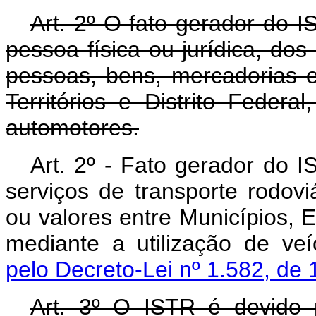
Art
. 2º O fato gerador do 
pessoa física ou jurídica, dos
pessoas, bens, mercadorias e
Territórios e Distrito Federa
automotores.
Art. 2º - Fato gerador do 
serviços de transporte rodov
ou valores entre Municípios, Es
mediante a utilização de ve
pelo Decreto-Lei nº 1.582, de 
Art
. 3º O ISTR é devido p