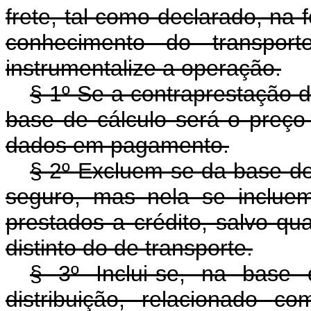
frete, tal como declarado, na 
conhecimento do transpo
instrumentalize a operação.
§ 1º Se a contraprestação d
base de cálculo será o preço
dados em pagamento.
§ 2º Excluem-se da base de
seguro, mas nela se incluem
prestados a crédito, salvo qu
distinto do de transporte.
§ 3º Inclui-se, na base
distribuição, relacionado 