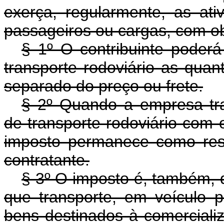
exerça, regularmente, as ati
passageiros ou cargas, com ob
§ 1º O contribuinte poderá
transporte rodoviário as quan
separado do preço ou frete.
§ 2º Quando a empresa tra
de transporte rodoviário com 
imposto permanece como res
contratante.
§ 3º O imposto é, também, d
que transporte, em veículo p
bens destinados à comerciali