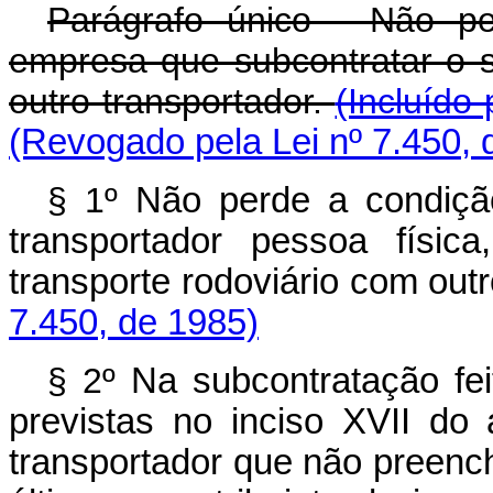
Parágrafo único - Não pe
empresa que subcontratar o s
outro transportador.
(Incluído
(Revogado pela Lei nº 7.450, 
§ 1º
Não perde a condição
transportador pessoa físic
transporte rodoviário com out
7.450, de 1985)
§ 2º
Na subcontratação fei
previstas no inciso XVII do 
transportador que não preen