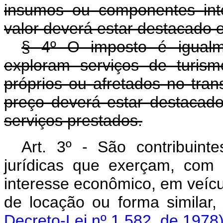
insumos ou componentes inte
valor deverá estar destacado 
§ 4º O imposto é igualm
exploram serviços de turism
próprios ou afretados no trans
preço deverá estar destacad
serviços prestados.
Art. 3º - São contribuin
jurídicas que exerçam, com 
interesse econômico, em veíc
de locação ou forma similar,
Decreto-Lei nº 1.582, de 1978