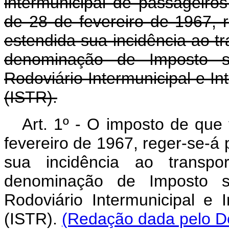
intermunicipal de passageiros
de 28 de fevereiro de 1967, r
estendida sua incidência ao tr
denominação de Imposto s
Rodoviário Intermunicipal e I
(ISTR).
Art. 1º - O imposto de que 
fevereiro de 1967, reger-se-á 
sua incidência ao transpo
denominação de Imposto s
Rodoviário Intermunicipal e
(ISTR).
(Redação dada pelo De