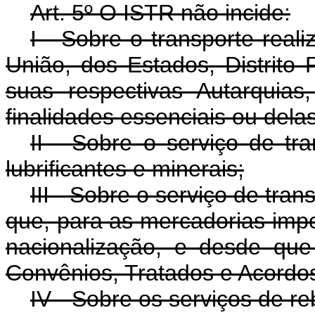
Art
. 5º O ISTR não incide:
I - Sobre o transporte real
União, dos Estados, Distrito
suas respectivas Autarquias
finalidades essenciais ou dela
II - Sobre o serviço de tra
lubrificantes e minerais;
III - Sobre o serviço de tra
que, para as mercadorias impor
nacionalização, e desde que
Convênios, Tratados e Acordos
IV - Sobre os serviços de r