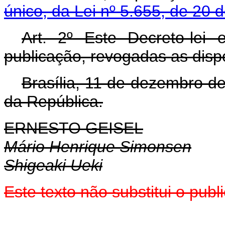
único, da Lei nº 5.655, de 20 
Art. 2º Este Decreto-lei
publicação, revogadas as disp
Brasília, 11 de dezembro d
da República.
ERNESTO GEISEL
Mário Henrique Simonsen
Shigeaki Ueki
Este texto não substitui o pub