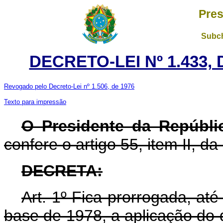
Pres
Subch
DECRETO-LEI Nº 1.433,
Revogado pelo Decreto-Lei nº 1.506, de 1976
Texto para impressão
O Presidente da Repúbli
confere o artigo 55, item II, da
DECRETA:
Art. 1º Fica prorrogada, até
base de 1978, a aplicação do