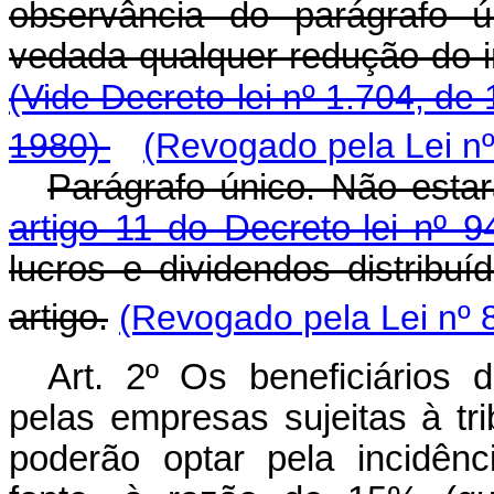
observância do parágrafo 
vedada qualquer redução do im
(Vide Decreto-lei nº 1.704, de
1980)
(Revogado pela Lei nº
Parágrafo único. Não estarã
artigo 11 do Decreto-lei nº
lucros e dividendos distribu
artigo.
(Revogado pela Lei nº 
Art
. 2º Os beneficiários d
pelas empresas sujeitas à tri
poderão optar pela incidên