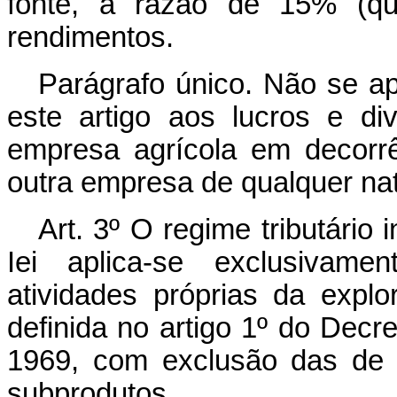
fonte, à razão de 15% (qu
rendimentos.
Parágrafo único. Não se apl
este artigo aos lucros e di
empresa agrícola em decorrê
outra empresa de qualquer na
Art
. 3º O regime tributário 
Iei aplica-se exclusivame
atividades próprias da explo
definida no artigo 1º do Decr
1969, com exclusão das de 
subprodutos.