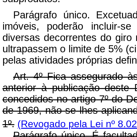
Parágrafo único. Excetu
imóveis, poderão incluir-
diversas decorrentes do gir
ultrapassem o limite de 5% (c
pelas atividades próprias defin
Art
. 4º Fica assegurado à
anterior à publicação deste D
concedidos no artigo 7º do De
de 1969, não se lhes aplicand
1º.
(Revogado pela Lei nº 8.02
Parágrafo único. É faculta