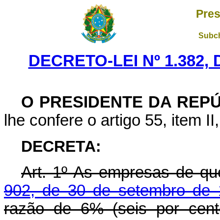
Pres
Subch
DECRETO-LEI Nº 1.382,
O PRESIDENTE DA REP
lhe confere o artigo 55, item II
DECRETA:
Art
. 1º As empresas de qu
902, de 30 de setembro de
razão de 6% (seis por cent