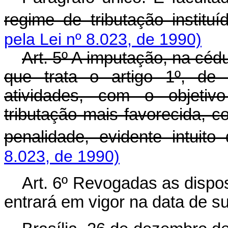
regime de tributação instituí
pela Lei nº 8.023, de 1990)
Art
. 5º A imputação, na céd
que trata o artigo 1º, de 
atividades, com o objetiv
tributação mais favorecida, co
penalidade, evidente intuito
8.023, de 1990)
Art
. 6º Revogadas as dispos
entrará em vigor na data de s