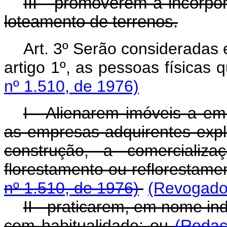
III - promoverem a incorp
loteamento de terrenos.
Art. 3º Serão consideradas 
artigo 1º, as pessoas físicas 
nº 1.510, de 1976)
I - Alienarem imóveis a em
as empresas adquirentes expl
construção, a comercializ
florestamento ou reflorestame
nº 1.510, de 1976)
(Revogado 
II - praticarem, em nome in
com habitualidade; ou
(Redaç