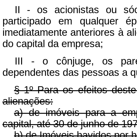
II - os acionistas ou só
participado em qualquer 
imediatamente anteriores à a
do capital da empresa;
III - o cônjuge, os pa
dependentes das pessoas a qu
§ 1º Para os efeitos deste
alienações:
a) de imóveis para a em
capital, até 30 de junho de 19
b) de Imóveis havidos por 