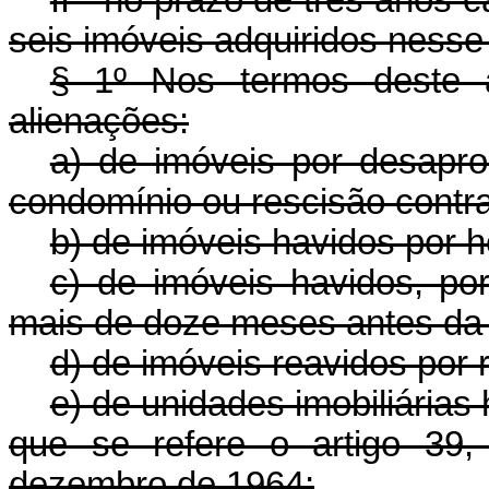
II - no prazo de três anos 
seis imóveis adquiridos nesse
§ 1º Nos termos deste a
alienações:
a) de imóveis por desaprop
condomínio ou rescisão contra
b) de imóveis havidos por 
c) de imóveis havidos, p
mais de doze meses antes da 
d) de imóveis reavidos por 
e) de unidades imobiliária
que se refere o artigo 39
dezembro de 1964;