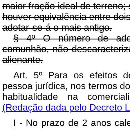
maior fração ideal de terreno;
houver equivalência entre doi
adotar-se-á o mais antigo.
§ 4º O número de adq
comunhão, não descaracteriz
alienante.
Art. 5º Para os efeitos 
pessoa jurídica, nos termos do 
habitualidade na comercia
(Redação dada pelo Decreto Le
I - No prazo de 2 anos cal