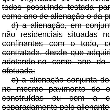
todos possuindo testada par
como ano de alienação o da pr
d) a alienação, em conju
não residenciais situadas 
confinantes com o todo, c
contratada, desde que adquir
adotando-se como ano de a
efetuada;
e) a alienação conjunta de
no mesmo pavimento de edi
construídas ou com a con
separadamente pelo alienante