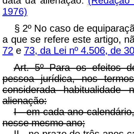
data da alienação.
(Redação 
1976)
§ 2º No caso de equiparaçã
a que se refere este artigo, 
72
e
73, da Lei nº 4.506, de 
Art. 5º Para os efeitos 
pessoa jurídica, nos termos
considerada habitualidade 
alienação:
I - em cada ano calendário
nesse mesmo ano;