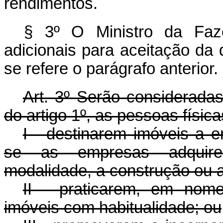
rendimentos.
§ 3º O Ministro da Faze
adicionais para aceitação da 
se refere o parágrafo anterior.
Art. 3º Serão consideradas
do artigo 1º, as pessoas física
I - destinarem imóveis a 
se as empresas adquiren
modalidade, a construção ou a
II - praticarem, em nome
imóveis com habitualidade; ou