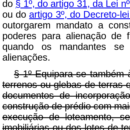
do
§ 1º, do artigo 31, da Lei
ou do
artigo 3º, do Decreto-le
outorgarem mandato a const
poderes para alienação de f
quando os mandantes se b
alienações.
§ 1º Equipara-se também à j
terrenos ou glebas de terras
documentos de incorporação
construção de prédio com mais
execução de loteamento, se
imobiliárias ou dos lotes de t