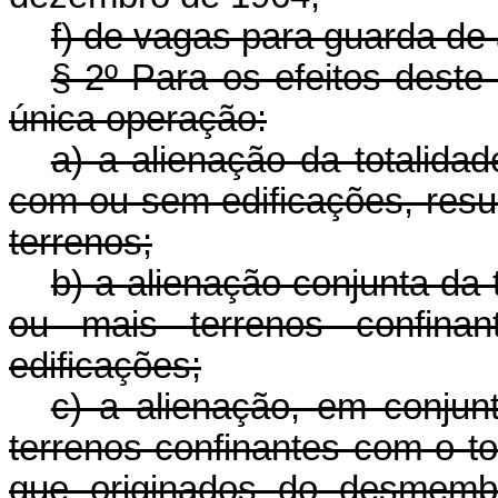
f) de vagas para guarda de
§ 2º Para os efeitos deste
única operação:
a) a alienação da totalida
com ou sem edificações, resul
terrenos;
b) a alienação conjunta da 
ou mais terrenos confin
edificações;
c) a alienação, em conjun
terrenos confinantes com o t
que originados do desmem