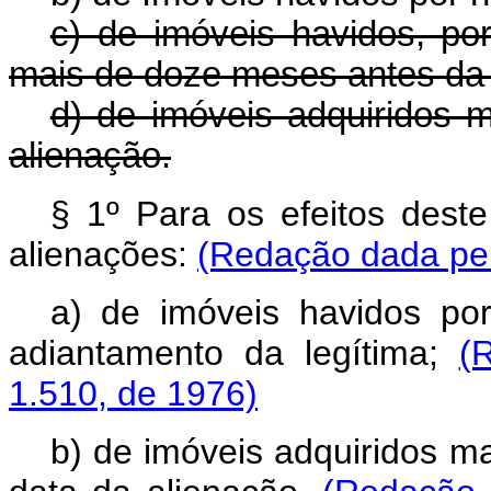
c) de imóveis havidos, p
mais de doze meses antes da 
d) de imóveis adquiridos 
alienação.
§ 1º Para os efeitos deste
alienações:
(Redação dada pel
a) de imóveis havidos po
adiantamento da legítima;
(
1.510, de 1976)
b) de imóveis adquiridos m