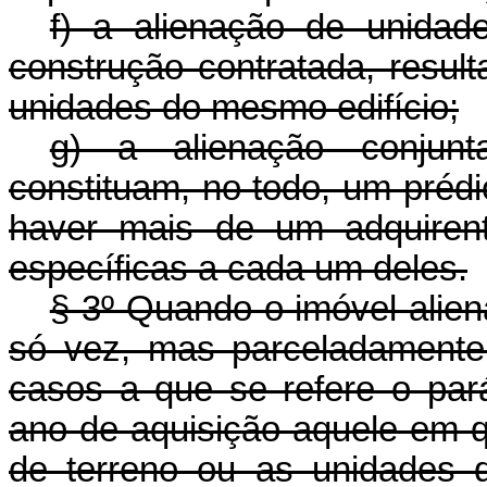
f) a alienação de unidade
construção contratada, resul
unidades do mesmo edifício;
g) a alienação conjunt
constituam, no todo, um préd
haver mais de um adquirent
específicas a cada um deles.
§ 3º Quando o imóvel alien
só vez, mas parceladamente 
casos a que se refere o pará
ano de aquisição aquele em qu
de terreno ou as unidades 