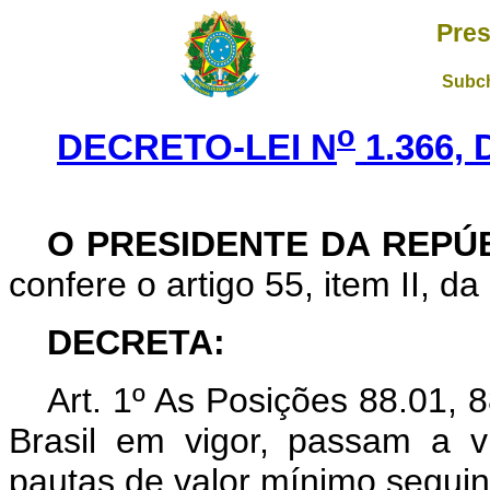
Pres
Subch
o
DECRETO-LEI N
1.366,
O PRESIDENTE DA REPÚ
confere o artigo 55, item II, da
DECRETA:
Art. 1º As Posições 88.01, 
Brasil em vigor, passam a v
pautas de valor mínimo seguin