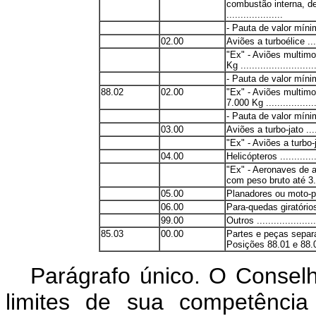
combustão interna, d
....................
- Pauta de valor mín
02.00
Aviões a turboélice ......
"Ex" - Aviões multimo
Kg ...........................
- Pauta de valor mín
88.02
02.00
"Ex" - Aviões multimo
7.000 Kg ...................
- Pauta de valor mín
03.00
Aviões a turbo-jato ......
"Ex" - Aviões a turbo-j
04.00
Helicópteros ..............
"Ex" - Aeronaves de a
com peso bruto até 3.50
05.00
Planadores ou moto-pla
06.00
Para-quedas giratórios .
99.00
Outros ......................
85.03
00.00
Partes e peças separ
Posições 88.01 e 88.
Parágrafo único. O Conselh
limites de sua competência 