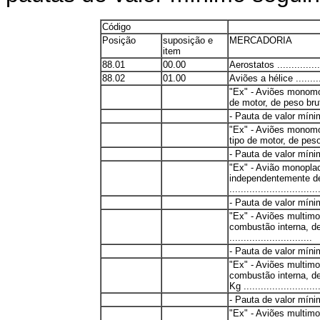
Código
Posição
suposição e
MERCADORIA
item
88.01
00.00
Aerostatos .................
88.02
01.00
Aviões a hélice ...........
"Ex" - Aviões monomot
de motor, de peso bruto a
- Pauta de valor mín
"Ex" - Aviões monomo
tipo de motor, de peso 
- Pauta de valor mín
"Ex" - Avião monopla
independentemente de
...............................
- Pauta de valor mín
"Ex" - Aviões multimo
combustão interna, de
.............................
- Pauta de valor mín
"Ex" - Aviões multimo
combustão interna, de
Kg ...........................
- Pauta de valor mín
"Ex" - Aviões multimo