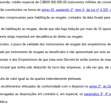
a Fazenda, crédito especial de Cr$600.000.000,00 (seiscentos milhões de cruz
rão constituídos na forma do
artigo 43, parágrafo 1º, item II, da Lei nº 4.320
 dos comprovantes para habilitação ao resgate, contados da data fixada para 
 de habilitação ao resgate, desde que não haja redução por mais de 15 (quinze
ste artigo importará em decadência do direito ao resgate.
iciário, o prazo de validade dos instrumentos de resgate dos empréstimos de 
tado por instrumento de resgate ao beneficiário e não apresentado por este ao
ionais e dos Empréstimos de que trata este Decreto-lei estão isentos do imp
principal que tenha sido deduzido do lucro das empresas, a não ser que, de 
multa de valor igual ao da quantia indevidamente pleiteada.
dos recolhimentos efetuados de conformidade com o disposto no
artigo 2º, do D
, revogadas as disposições em contrário e, em especial, os
parágrafos 3º, 4º e
blica.