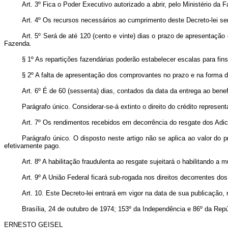
Art
. 3º Fica o Poder Executivo autorizado a abrir, pelo Ministério d
Art
. 4º Os recursos necessários ao cumprimento deste Decreto-lei se
Art
. 5º Será de até 120 (cento e vinte) dias o prazo de apresentação
Fazenda.
§ 1º As repartições fazendárias poderão estabelecer escalas para fins
§ 2º A falta de apresentação dos comprovantes no prazo e na forma de
Art
. 6º É de 60 (sessenta) dias, contados da data da entrega ao benef
Parágrafo único. Considerar-se-á extinto o direito do crédito represen
Art
. 7º Os rendimentos recebidos em decorrência do resgate dos Adic
Parágrafo único. O disposto neste artigo não se aplica ao valor do 
efetivamente pago.
Art
. 8º A habilitação fraudulenta ao resgate sujeitará o habilitando a 
Art
. 9º A União Federal ficará sub-rogada nos direitos decorrentes 
Art
. 10. Este Decreto-lei entrará em vigor na data de sua publicação
Brasília, 24 de outubro de 1974; 153º da Independência e 86º da Repú
ERNESTO GEISEL