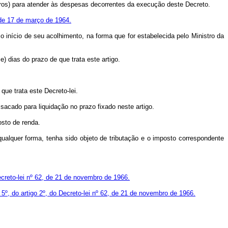
eiros) para atender às despesas decorrentes da execução deste Decreto.
, de 17 de março de 1964.
o início de seu acolhimento, na forma que for estabelecida pelo Ministro da
) dias do prazo de que trata este artigo.
que trata este Decreto-lei.
 sacado para liquidação no prazo fixado neste artigo.
osto de renda.
qualquer forma, tenha sido objeto de tributação e o imposto correspondente
ecreto-lei nº 62, de 21 de novembro de 1966.
 5º, do artigo 2º, do Decreto-lei nº 62, de 21 de novembro de 1966.