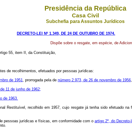
Presidência da República
Casa Civil
Subchefia para Assuntos Jurídicos
DECRETO-LEI Nº 1.349, DE 24 DE OUTUBRO DE 1974.
Dispõe sobre o resgate, em espécie, de Adicio
rtigo 55, item II, da Constituição,
tes de recolhimentos, efetuados por pessoas jurídicas:
embro de 1951
, prorrogada pela de
número 2.973, de 26 de novembro de 1956
 de 11 de junho de 1962;
ho de 1963.
onal Restituível, recolhido em 1957, cujo resgate já tenha sido efetuado n
de pessoas jurídicas e físicas, em conformidade com o
artigo 2º, do Decreto
nto.