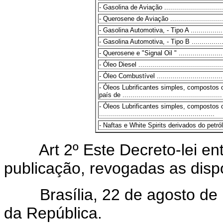
- Gasolina de Aviação ................................
- Querosene de Aviação ..............................
- Gasolina Automotiva, - Tipo A ....................
- Gasolina Automotiva, - Tipo B ....................
- Querosene e "Signal Oil " .........................
- Óleo Diesel ............................................
- Óleo Combustível ....................................
- Óleos Lubrificantes simples, compostos 
país de ..................................................
- Óleos Lubrificantes simples, compostos
..........................................................
- Naftas e White Spirits derivados do petróleo 
Art 2º Este Decreto-lei entr
publicação, revogadas as disp
Brasília, 22 de agosto de 1
da República.