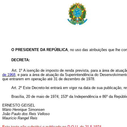
O PRESIDENTE DA REPÚBLICA
, no uso das atribuições que lhe conf
DECRETA:
Art. 1º A isenção de imposto de renda prevista, para a área de atuação
de 1968
, e para a área de atuação da Superintendência do Desenvolvimen
que entrarem em operação até 31 de dezembro de 1978.
Art. 2º Este Decreto-lei entrará em vigor na data de sua publicação, re
Brasília, 20 de maio de 1974; 153º da Independência e 86º da Repúbli
ERNESTO GEISEL
Mário Henrique Simonsen
João Paulo dos Reis Velloso
Maurício Rangel Reis
Este texto não substitui o publicado no D.O.U. de 21.5.1974