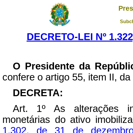
Pres
Subch
DECRETO-LEI Nº 1.322
O Presidente da Repúbli
confere o artigo 55, item II, da
DECRETA:
Art
. 1º As alterações i
monetárias do ativo imobili
1.302, de 31 de dezembr