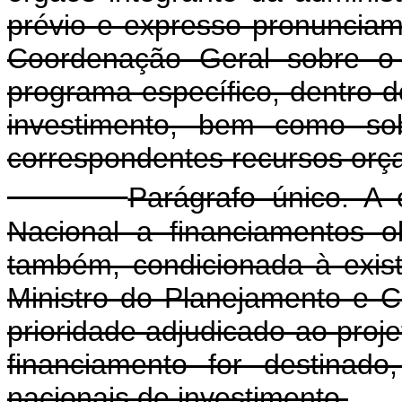
prévio e expresso pronunciam
Coordenação Geral sobre o 
programa específico, dentro 
investimento, bem como sob
correspondentes recursos orç
Parágrafo único. A
Nacional a financiamentos o
também, condicionada à exis
Ministro do Planejamento e 
prioridade adjudicado ao proj
financiamento for destinad
nacionais de investimento.