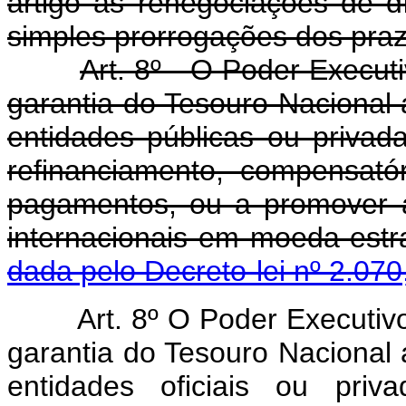
artigo as renegociações de d
simples prorrogações dos praz
Art. 8º - O Poder Executi
garantia do Tesouro Nacional a
entidades públicas ou privad
refinanciamento, compensató
pagamentos, ou a promover 
internacionais em 
dada pelo Decreto-lei nº 2.070
Art. 8º O Poder Executivo
garantia do Tesouro Nacional a
entidades oficiais ou priv