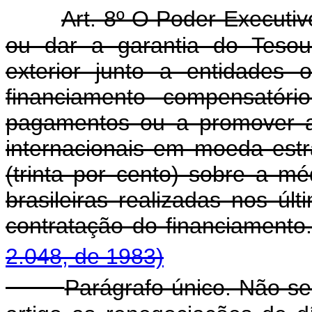
Art. 8º O Poder Executivo
ou dar a garantia do Tesou
exterior junto a entidades o
financiamento compensatóri
pagamentos ou a promover a
internacionais em moeda estr
(trinta por cento) sobre a m
brasileiras realizadas nos úl
contratação do fin
2.048, de 1983)
Parágrafo único. Não s