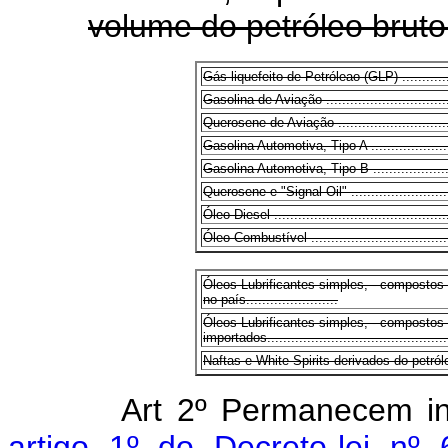
volume do petróleo bruto
Gás liquefeito de Petróleao (GLP) ...................
Gasolina de Aviação ...................................
Querosene de Aviação .................................
Gasolina Automotiva, Tipo A ..........................
Gasolina Automotiva, Tipo B ..........................
Querosene e "Signal Oil" ..............................
Óleo Diesel ..............................................
Óleo Combustível .......................................
Óleos Lubrificantes simples, - compostos
no país.......................
Óleos Lubrificantes simples, - composto
importados...............................................
Naftas e White Spirits derivados do petróleo.....
Art 2º Permanecem in
artigo 1º do Decreto-lei n