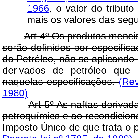
1966
, o valor do tribut
mais os valores das segu
Art 4º Os produtos mencio
serão definidos por especific
do Petróleo, não se aplicando 
derivados de petróleo que
naquelas especificações.
(Rev
1980)
Art 5º As naftas derivad
petroquímica e ao recondicion
Imposto Único de que trata o 