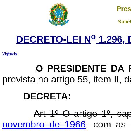
Pres
Subch
o
DECRETO-LEI N
1.296,
Vigência
O PRESIDENTE DA R
prevista no artigo 55, item II, 
DECRETA:
Art 1º O artigo 1º, ca
novembro de 1966
, com as 