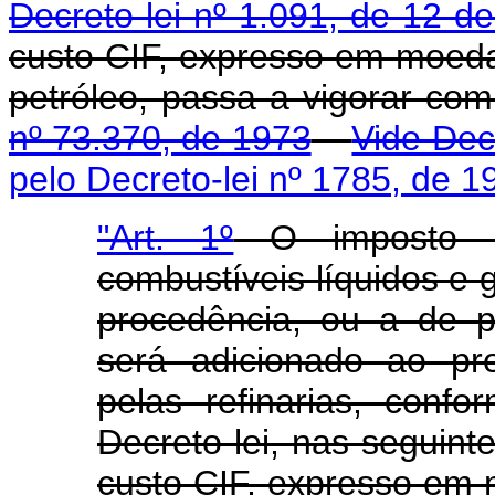
Decreto-lei nº 1.091, de 12 
custo CIF, expresso em moeda
petróleo, passa a vigorar c
nº 73.370, de 1973
Vide Dec
pelo Decreto-lei nº 1785, de 1
"Art. 1º
O imposto ún
combustíveis líquidos e 
procedência, ou a de pe
será adicionado ao pr
pelas refinarias, confo
Decreto-lei, nas seguint
custo CIF, expresso em 