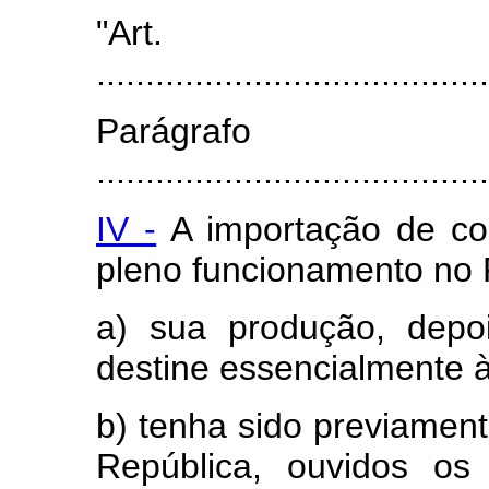
"Art
........................................
Parágra
........................................
IV -
A importação de con
pleno funcionamento no 
a) sua produção, depoi
destine essencialmente 
b) tenha sido previamen
República, ouvidos os