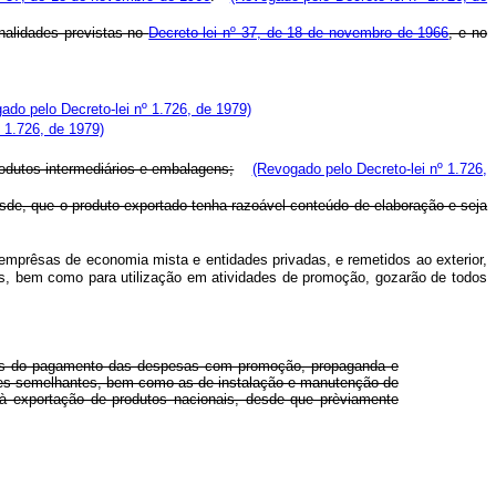
enalidades previstas no
Decreto-lei nº 37, de 18 de novembro de 1966
, e no
ado pelo Decreto-lei nº 1.726, de 1979)
 1.726, de 1979)
rodutos intermediários e embalagens;
(Revogado pelo Decreto-lei nº 1.726,
esde, que o produto exportado tenha razoável conteúdo de elaboração e seja
 emprêsas de economia mista e entidades privadas, e remetidos ao exterior,
es, bem como para utilização em atividades de promoção, gozarão de todos
entes do pagamento das despesas com promoção, propaganda e
laves semelhantes, bem como as de instalação e manutenção de
 à exportação de produtos nacionais, desde que prèviamente