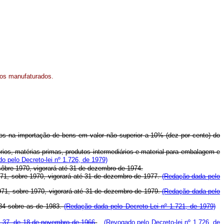
tos manufaturados.
dos na importação de bens em valor não superior a 10% (dez por cento) do
rios, matérias-primas, produtos intermediários e material para embalagem e
o pelo Decreto-lei nº 1.726, de 1979)
 sôbre 1970, vigorará até 31 de dezembro de 1974.
1971, sobre 1970, vigorará até 31 de dezembro de 1977.
(Redação dada pelo
1971, sobre 1970, vigorará até 31 de dezembro de 1979.
(Redação dada pelo
984 sobre as de 1983.
(Redação dada pelo Decreto-Lei nº 1.721, de 1979)
o 37, de 18 de novembro de 1966
.
(Revogado pelo Decreto-lei nº 1.726, de