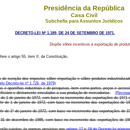
Presidência da República
Casa Civil
Subchefia para Assuntos Jurídicos
DECRETO-LEI Nº 1.189, DE 24 DE SETEMBRO DE 1971.
Dispõe sôbre incentivos à exportação de produ
ere o artigo 55, item II, da Constituição,
o de isenção dos impostos sôbre importação e sôbre produtos industrializa
lo Decreto-lei nº 1.726, de 1979)
os e aparelhos industriais e de pesquisas, bem como partes, peças e acessó
ficiário e diretamente vinculados a sua produção de mercadorias.
(Revogad
rtir de 1 de janeiro de 1972, com base no incremento das exportações de 1971
partir de 1 de janeiro de 1972, com base no incremento das exportações de 
partir de 1º de janeiro de 1972, com base no incremento das exportações de 
 até 31 de dezembro de 1985, com base no incremento das exportações de 1
 estão sujeitas às normas previstas nos
artigos 17
e
18 do Decreto-lei númer