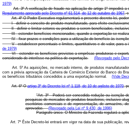
1979)
Art. 3º A verificação de fraude na aplicação do artigo 1º impedirá 
Regulamento aprovado pelo Decreto nº 61.514, de 12 de outubro de 1967
, 
Art. 4º O Poder Executivo regulamentará o presente decreto-lei, poden
I - definir o conceito de produto manufaturado, para efeito exclusivame
Il - definir e limitar setores ou produtos a serem beneficiados, inclusiv
III - estender benefícios mencionados, quando a exportação se realizar
IV - fixar prazos e condições para a utilização do benefício às isençõe
V - estabelecer percentuais e limites, quantitativos e de valor, par
de 1979)
VI - estender os benefícios previstos a emprêsas produtoras e expor
considerado de interêsse na política de exportação.
(Revogado pelo Decre
Art. 5º As aquisições, no mercado interno, de produtos manufaturado
com a prévia aprovação da Carteira de Comércio Exterior do Banco do Bra
os benefícios tributários concedidos a uma exportação normal.
(Vide Decr
Art. 6º O
artigo 3º do Decreto-lei nº 1.118, de 10 de agôsto de 1970
, p
"Art. 3º - Poderá ser concedida redução ou isenção 
pesquisas de mercados de produtos brasileiros, inclusive al
escritórios comerciais e de representação, de armazéns, d
aprovadas.
(Revogado pela Lei nº 9.430, de 1996)
Parágrafo único. O Ministro da Fazenda regulará a apli
Art. 7º Êste Decreto-lei entrará em vigor na data de sua publicação, r