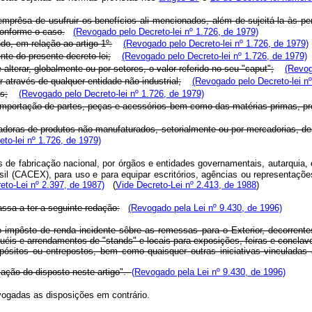
a emprêsa de usufruir os benefícios ali mencionados, além de sujeitá-la às p
conforme o caso.
(Revogado pelo Decreto-lei nº 1.726, de 1979)
do, em relação ao artigo 1º:
(Revogado pelo Decreto-lei nº 1.726, de 1979)
nte do presente decreto-lei;
(Revogado pelo Decreto-lei nº 1.726, de 1979)
e alterar, globalmente ou por setores, o valor referido no seu "caput";
(Revog
 através de qualquer entidade não industrial;
(Revogado pelo Decreto-lei nº
s;
(Revogado pelo Decreto-lei nº 1.726, de 1979)
a a importação de partes, peças e acessórios bem como das matérias-primas, p
tadoras de produtos não manufaturados, setorialmente ou por mercadorias, d
to-lei nº 1.726, de 1979)
s de fabricação nacional, por órgãos e entidades governamentais, autarquia,
sil (CACEX), para uso e para equipar escritórios, agências ou representaçõ
eto-Lei nº 2.397, de 1987)
(
Vide Decreto-Lei nº 2.413, de 1988
)
assa a ter a seguinte redação:
(Revogado pela Lei nº 9.430, de 1996)
do impôsto de renda incidente sôbre as remessas para o Exterior, decorr
uguéis e arrendamentos de "stands" e locais para exposições, feiras e conc
epósitos ou entrepostos, bem como quaisquer outras iniciativas vinculadas
cação do disposto neste artigo".
(Revogado pela Lei nº 9.430, de 1996)
evogadas as disposições em contrário.