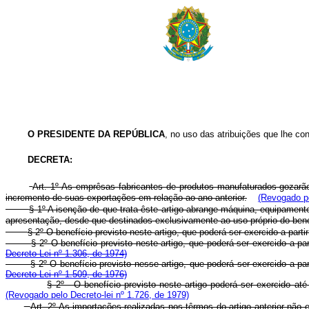
O PRESIDENTE DA REPÚBLICA
, no uso das atribuições que lhe conf
DECRETA:
Art. 1º As emprêsas fabricantes de produtos manufaturados gozarã
incremento de suas exportações em relação ao ano anterior.
(Revogado pe
§ 1º A isenção de que trata êste artigo abrange máquina, equipament
apresentação, desde que destinados exclusivamente ao uso próprio do bene
§ 2º O benefício previsto neste artigo, que poderá ser exercido a pa
§ 2º O benefício previsto neste artigo, que poderá ser exercido a 
Decreto-Lei nº 1.306, de 1974)
§ 2º O benefício previsto nesse artigo, que poderá ser exercido a 
Decreto-Lei nº 1.509, de 1976)
§ 2º - O benefício previsto neste artigo poderá ser exercido
(Revogado pelo Decreto-lei nº 1.726, de 1979)
Art. 2º As importações realizadas nos têrmos do artigo anterior não