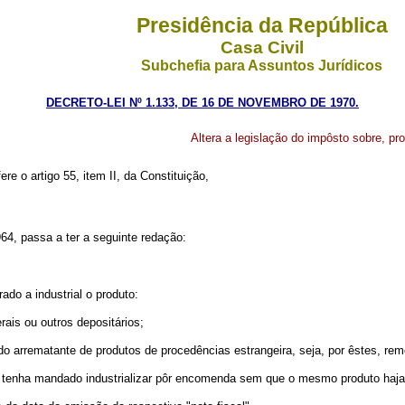
Presidência da República
Casa Civil
Subchefia para Assuntos Jurídicos
DECRETO-LEI Nº 1.133, DE 16 DE NOVEMBRO DE 1970.
Altera a legislação do impôsto sobre, pro
ere o artigo 55, item II, da Constituição,
964, passa a ter a seguinte redação:
ado a industrial o produto:
ais ou outros depositários;
o arrematante de produtos de procedências estrangeira, seja, por êstes, reme
e o tenha mandado industrializar pôr encomenda sem que o mesmo produto haj