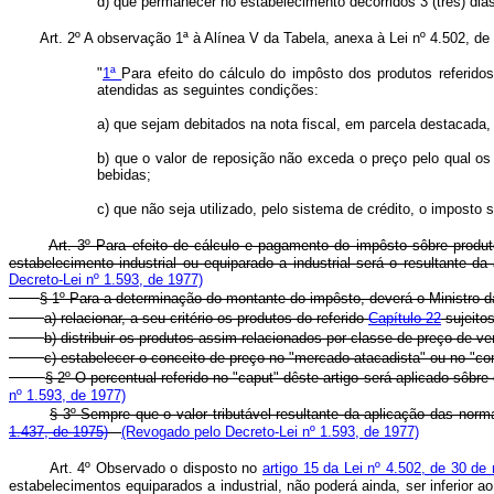
d) que permanecer no estabelecimento decorridos 3 (três) dias
Art. 2º A observação 1ª à Alínea V da Tabela, anexa à Lei nº 4.502, 
"
1ª
Para efeito do cálculo do impôsto dos produtos referid
atendidas as seguintes condições:
a) que sejam debitados na nota fiscal, em parcela destacada,
b) que o valor de reposição não exceda o preço pelo qual o
bebidas;
c) que não seja utilizado, pelo sistema de crédito, o imposto
Art. 3º Para efeito de cálculo e pagamento do impôsto sôbre produt
estabelecimento industrial ou equiparado a industrial será o resultante 
Decreto-Lei nº 1.593, de 1977)
§ 1º Para a determinação do montante do impôsto, deverá o Ministro
a) relacionar, a seu critério os produtos do referido
Capítulo 22
sujeitos
b) distribuir os produtos assim relacionados por classe de preço de 
c) estabelecer o conceito de preço no "mercado atacadista" ou no "co
§ 2º O percentual referido no "caput" dêste artigo será aplicado sôbr
nº 1.593, de 1977)
§ 3º Sempre que o valor tributável resultante da aplicação das norma
1.437, de 1975)
(Revogado pelo Decreto-Lei nº 1.593, de 1977)
Art. 4º Observado o disposto no
artigo 15 da Lei nº 4.502, de 30 d
estabelecimentos equiparados a industrial, não poderá ainda, ser inferior 