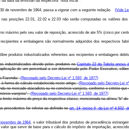
 da data da emissão da respectiva "nota fiscal".
de 30 de novembro de 1964, passa a vigorar com a seguinte redação.
(Vide Le
os nas posições 22.01, 22.02 e 22.03 não serão computadas os valôres dos
 no máximo pelo seu valor de reposição, acrescido de ate 5% (cinco por cent
s recipientes e embalagens são normalmente adquiridos dos respectivos fab
 sôbre produtos industrializados referentes aos recipientes e embalagens debi
os industrializados devido pelos produtos no
Capítulo 22 da Tabela anexa 
da aplicação de um percentual a ser determinado pelo Poder Executivo, sôbr
 da Fazenda:
(Revogado pelo Decreto-Lei nº 1.593, de 1977)
 à forma de cálculo estabelecida neste artigo;
(Revogado pelo Decreto-Lei nº
venda no mercado atacadista ou no comércio varejista, conforme o critério qu
mércio varejista".
(Revogado pelo Decreto-Lei nº 1.593, de 1977)
e o limite máximo do preço da respectiva classe, mencionada na alínea "b" do 
s precedentes for inferior ao definido no
art. 14, inciso lI, da Lei nº 4.502
e novembro de 1964
, o valor tributável dos produtos de procedência estrange
ao valor que servir de base para o cálculo do impôsto de importação, acresci