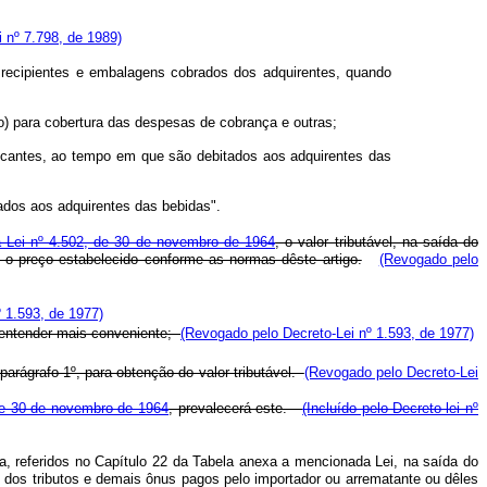
i nº 7.798, de 1989)
 recipientes e embalagens cobrados dos adquirentes, quando
o) para cobertura das despesas de cobrança e outras;
ricantes, ao tempo em que são debitados aos adquirentes das
tados aos adquirentes das bebidas".
à Lei nº 4.502, de 30 de novembro de 1964
, o valor tributável, na saída do
e o preço estabelecido conforme as normas dêste artigo.
(Revogado pelo
 1.593, de 1977)
e entender mais conveniente;
(Revogado pelo Decreto-Lei nº 1.593, de 1977)
parágrafo 1º, para obtenção do valor tributável.
(Revogado pelo Decreto-Lei
, de 30 de novembro de 1964
, prevalecerá este.
(Incluído pelo Decreto-lei nº
ira, referidos no Capítulo 22 da Tabela anexa a mencionada Lei, na saída do
do dos tributos e demais ônus pagos pelo importador ou arrematante ou dêles