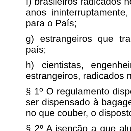
f) brasileiros radicados 
anos ininterruptamente,
para o País;
g) estrangeiros que tr
país;
h) cientistas, engenhe
estrangeiros, radicados n
§ 1º O regulamento dispo
ser dispensado à bagagem
no que couber, o disposto
§ 2º A isenção a que al