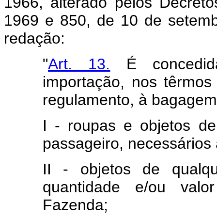
1966, alterado pelos Decreto
1969 e 850, de 10 de setemb
redação:
"
Art. 13.
É concedid
importação, nos têrmos
regulamento, à bagagem 
I - roupas e objetos 
passageiro, necessários 
II - objetos de qualq
quantidade e/ou valo
Fazenda;