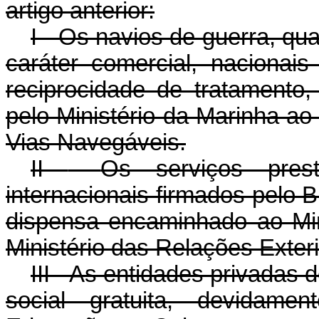
artigo anterior:
I - Os navios de guerra, 
caráter comercial, nacionai
reciprocidade de tratamento
pelo Ministério da Marinha a
Vias Navegáveis.
II
-
Os serviços pres
internacionais firmados pelo 
dispensa encaminhado ao Min
Ministério das Relações Exteri
III - As entidades privadas
social gratuita, devidamen