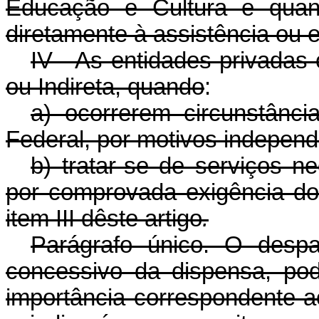
Educação e Cultura e quand
diretamente à assistência ou 
IV - As entidades privadas 
ou Indireta, quando
:
a) ocorrerem circunstânci
Federal, por motivos independ
b) tratar-se de serviços n
por comprovada exigência d
item III dêste artigo
.
Parágrafo único. O despa
concessivo da dispensa, pode
importância correspondente a