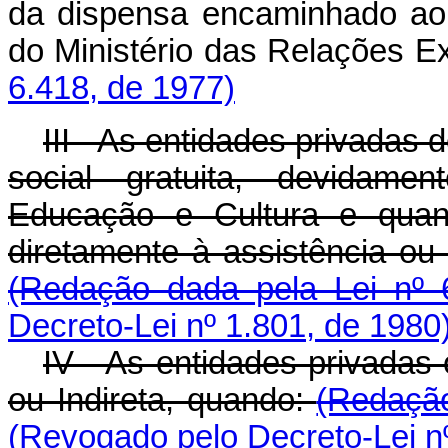
da dispensa encaminhado ao 
do Ministério das Relações Ex
6.418, de 1977)
III - As entidades privadas
social gratuita, devidamen
Educação e Cultura e quand
diretamente à assistência ou
(Redação dada pela Lei nº 
Decreto-Lei nº 1.801, de 1980
IV - As entidades privadas 
ou Indireta, quando:
(Redação
(Revogado pelo Decreto-Lei n