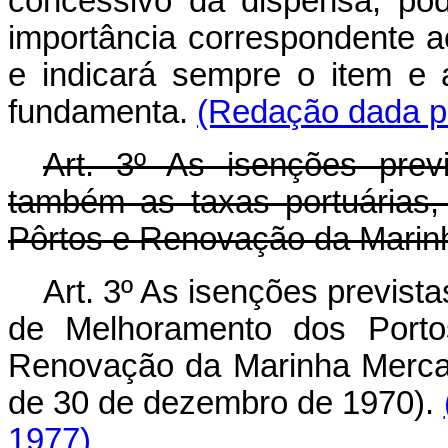
concessivo da dispensa, pode
importância correspondente a
e indicará sempre o item e a
fundamenta.
(Redação dada pe
Art
. 3º As isenções previ
também as taxas portuárias,
Pôrtos e Renovação da Marin
Art. 3º As isenções previst
de Melhoramento dos Porto
Renovação da Marinha Mercan
de 30 de dezembro de 1970).
1977)