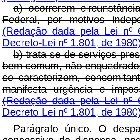
a) ocorrerem circunstânci
Federal, por motivos indep
(Redação dada pela Lei nº 
Decreto-Lei nº 1.801, de 1980
b) trata-se de serviços pr
bem comum, não enquadrados n
se caracterizem, concomitant
manifesta urgência e impos
(Redação dada pela Lei nº 
Decreto-Lei nº 1.801, de 1980
Parágrafo único. O despa