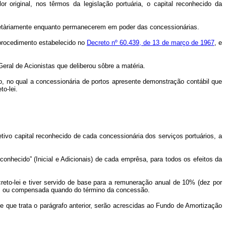
r original, nos têrmos da legislação portuária, o capital reconhecido da
monetàriamente enquanto permanecerem em poder das concessionárias.
 procedimento estabelecido no
Decreto nº 60.439, de 13 de março de 1967
, e
Geral de Acionistas que deliberou sôbre a matéria.
iro, no qual a concessionária de portos apresente demonstração contábil que
o-lei.
etivo capital reconhecido de cada concessionária dos serviços portuários, a
conhecido” (Inicial e Adicionais) de cada emprêsa, para todos os efeitos da
reto-lei e tiver servido de base para a remuneração anual de 10% (dez por
ões ou compensada quando do término da concessão.
e que trata o parágrafo anterior, serão acrescidas ao Fundo de Amortização