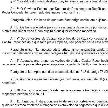
§ 4º Os saldos do Fundo de Amortização referido na parte final do pa
Art
. 5º O Govêrno Federal, por Decreto do Presidente da República, 
Poder Concedente, terem sido destinados a outros fins.
Parágrafo único. Os bens de que trata êste artigo continuam sujeit
Art
. 6º Os bens alienados pela concessionária de serviços portuários 
o ativo não imobilizado e não sujeito a qualquer correção monetária.
Art
. 7º Se os valôres do Capital Reconhecido de cada concessionári
Capital Reconhecido a que faria jus a emprêsa, não poderão ser a esta atr
Parágrafo único. Na hipótese dêste artigo, as remunerações ainda nã
mesmo acontecendo com as remunerações futuras, até que seja alcançado o
Art
. 8º Apurado, ano a ano, os valôres do efetivo Capital Reconhec
remunerações já percebidas pelas emprêsas, a partir de 1958, a fim de ap
Parágrafo único. Após atendido o estabelecido no § 1º do artigo 7º 
Art
. 9º As concessionárias de serviços portuários, no prazo de 60 (s
anteriores.
Art
. 10. No caso de novos investimentos a serem feitos pelas conces
respectivo período de vida útil.
Art
. 11. Uma vez finda a concessão de serviço portuário ou verific
qualquer questão referente à fixação do exato valor do pagamento que o G