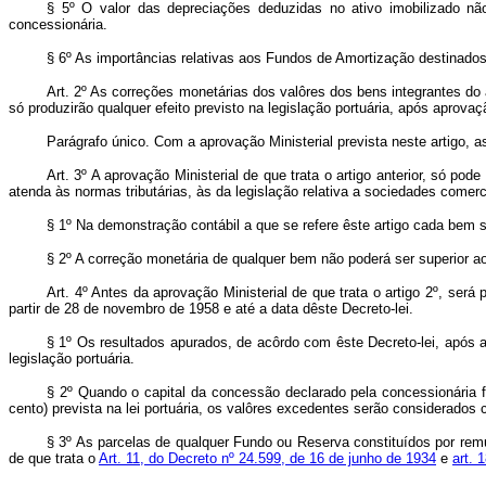
§ 5º O valor das depreciações deduzidas no ativo imobilizado não f
concessionária.
§ 6º As importâncias relativas aos Fundos de Amortização destinado
Art
. 2º As correções monetárias dos valôres dos bens integrantes do
só produzirão qualquer efeito previsto na legislação portuária, após aprova
Parágrafo único. Com a aprovação Ministerial prevista neste artigo, a
Art
. 3º A aprovação Ministerial de que trata o artigo anterior, só p
atenda às normas tributárias, às da legislação relativa a sociedades comer
§ 1º Na demonstração contábil a que se refere êste artigo cada bem s
§ 2º A correção monetária de qualquer bem não poderá ser superior ao
Art
. 4º Antes da aprovação Ministerial de que trata o artigo 2º, ser
partir de 28 de novembro de 1958 e até a data dêste Decreto-lei.
§ 1º Os resultados apurados, de acôrdo com êste Decreto-lei, após ap
legislação portuária.
§ 2º Quando o capital da concessão declarado pela concessionária f
cento) prevista na lei portuária, os valôres excedentes serão considerad
§ 3º As parcelas de qualquer Fundo ou Reserva constituídos por remu
de que trata o
Art. 11, do Decreto nº 24.599, de 16 de junho de 1934
e
art. 