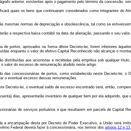
rágrafo anterior, existentes após o pagamento pelo término da concessão, se
fixará quais os bens que continuaram considerados como integrantes do Ativ
os às mesmas normas de depreciação e obsolescência, tal como se estivessem
terão a respectiva baixa contábil na data da alienação, passando o seu valor,
a de portos, aprovados na forma dêste Decreto-lei, forem inferiores àquele
ibuídas enquanto o valor do efetivo Capital Reconhecido não alcançar o mont
o distribuídas aos acionistas e recebidas pela emprêsa sob qualquer título
 valor do excesso de remuneração aludido neste artigo.
ido das concessionárias de portos, como estabelecido neste Decreto-lei, o
urar o eventual excesso dessas remunerações.
dêste Decreto-lei, o eventual saldo de excesso encontrado será, então, comp
essenta) dias, apresentarão inventário de qualquer bem por ela adquirido, qu
sionárias de serviços portuários e que resultarem em parcela de Capital Re
ada a encampação desta por Decreto do Poder Executivo, a União será imiti
ovêrno Federal deverá fazer à concessionária, nos termos dos
artigos 12 e 13