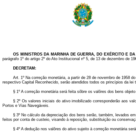
OS MINISTROS DA MARINHA DE GUERRA, DO EXÉRCITO E DA
parágrafo 1º do artigo 2º do Ato Institucional nº 5, de 13 de dezembro de 19
DECRETAM:
Art
. 1º Na correção monetária, a partir de 28 de novembro de 1958 do r
respectivo Capital Reconhecido, serão atendidos todos os princípios da lei 
§ 1º A correção monetária será feita sôbre os valôres dos bens objet
§ 2º Os valores iniciais do ativo imobilizado corresponderão aos va
Portos e Vias Navegáveis.
§ 3º No cálculo da depreciação dos bens serão, também, levados em c
feitos por conta de custeio, visando à reposição, substituição ou conservaç
§ 4º A dedução nos valôres do ativo sujeito à correção monetária será