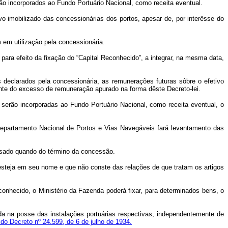
rão incorporados ao Fundo Portuário Nacional, como receita eventual.
o imobilizado das concessionárias dos portos, apesar de, por interêsse do
 em utilização pela concessionária.
 para efeito da fixação do “Capital Reconhecido”, a integrar, na mesma data,
s declarados pela concessionária, as remunerações futuras sôbre o efetivo
ante do excesso de remuneração apurado na forma dêste Decreto-lei.
, serão incorporadas ao Fundo Portuário Nacional, como receita eventual, o
 Departamento Nacional de Portos e Vias Navegáveis fará levantamento das
ensado quando do término da concessão.
e esteja em seu nome e que não conste das relações de que tratam os artigos
conhecido, o Ministério da Fazenda poderá fixar, para determinados bens, o
da na posse das instalações portuárias respectivas, independentemente de
 do Decreto nº 24.599, de 6 de julho de 1934.