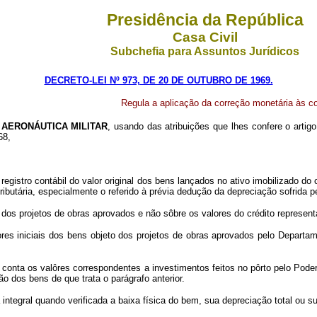
Presidência da República
Casa Civil
Subchefia para Assuntos Jurídicos
DECRETO-LEI Nº 973, DE 20 DE OUTUBRO DE 1969.
Regula a aplicação da correção monetária às co
 AERONÁUTICA MILITAR
, usando das atribuições que lhes confere o artig
68,
egistro contábil do valor original dos bens lançados no ativo imobilizado do 
tributária, especialmente o referido à prévia dedução da depreciação sofrida p
o dos projetos de obras aprovados e não sôbre os valores do crédito represen
lores iniciais dos bens objeto dos projetos de obras aprovados pelo Depart
onta os valôres correspondentes a investimentos feitos no pôrto pelo Poder
ão dos bens de que trata o parágrafo anterior.
 integral quando verificada a baixa física do bem, sua depreciação total ou s