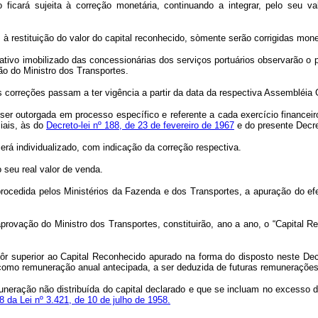
icará sujeita à correção monetária, continuando a integrar, pelo seu valo
s à restituição do valor do capital reconhecido, sòmente serão corrigidas 
 ativo imobilizado das concessionárias dos serviços portuários observarão o
ção do Ministro dos Transportes.
s correções passam a ter vigência a partir da data da respectiva Assembléia 
ode ser outorgada em processo específico e referente a cada exercício finance
ciais, às do
Decreto-lei nº 188, de 23 de fevereiro de 1967
e do presente Decret
erá individualizado, com indicação da correção respectiva.
 seu real valor de venda.
á procedida pelos Ministérios da Fazenda e dos Transportes, a apuração do ef
rovação do Ministro dos Transportes, constituirão, ano a ano, o “Capital Re
ôr superior ao Capital Reconhecido apurado na forma do disposto neste Dec
os como remuneração anual antecipada, a ser deduzida de futuras remuneraç
neração não distribuída do capital declarado e que se incluam no excesso d
18 da Lei nº 3.421, de 10 de julho de 1958.