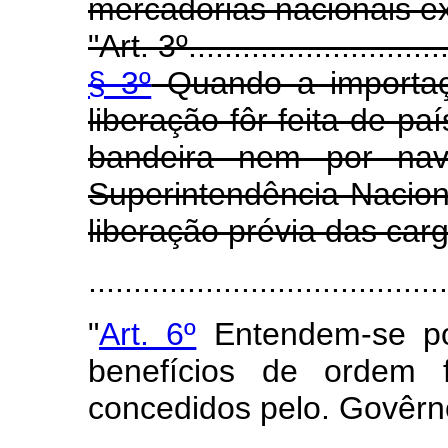
mercadorias nacionais e
"Art. 3º..............................
§ 3º
Quando a importaçã
liberação fôr feita de pa
bandeira nem por navi
Superintendência Nacion
liberação prévia das carg
........................................
"
Art. 6º
Entendem-se po
benefícios de ordem f
concedidos pelo. Govêrn