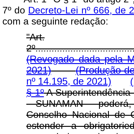
7º do
Decreto-Lei nº 666, de 
com a seguinte redação:
"Art.
2º.....................................
(Revogado dada pela Me
2021)
(Produção de
nº 14.195, de 2021)
§ 1º
A Superintendência
- SUNAMAN - poderá, 
Conselho Nacional de 
estender a obrigatorie