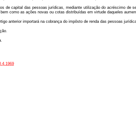
os de capital das pessoas jurídicas, mediante utilização do acréscimo de s
s, bem como as ações novas ou cotas distribuídas em virtude daqueles aumen
tigo anterior importará na cobrança do impôsto de renda das pessoas jurídica
ação.
a.
0.4.1969