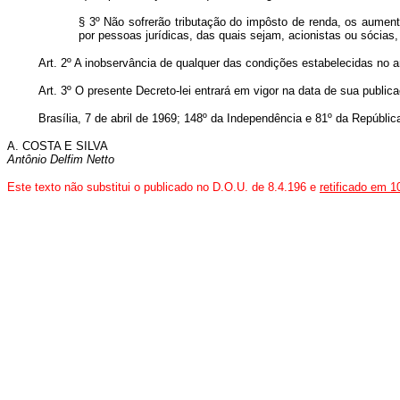
§ 3º Não sofrerão tributação do impôsto de renda, os aument
por pessoas jurídicas, das quais sejam, acionistas ou sócia
Art. 2º A inobservância de qualquer das condições estabelecidas no ar
Art. 3º O presente Decreto-lei entrará em vigor na data de sua public
Brasília, 7 de abril de 1969; 148º da Independência e 81º da Repúblic
A. COSTA E SILVA
Antônio Delfim Netto
Este texto não substitui o publicado no D.O.U. de 8.4.196 e
retificado em 1