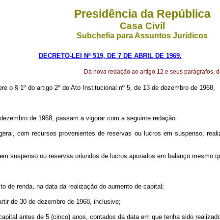
Presidência da República
Casa Civil
Subchefia para Assuntos Jurídicos
DECRETO-LEI Nº 519, DE 7 DE ABRIL DE 1969.
Dá nova redação ao artigo 12 e seus parágrafos, d
ere o § 1º do artigo 2º do Ato Institucional nº 5, de 13 de dezembro de 1968,
de dezembro de 1968, passam a vigorar com a seguinte redação:
eral, com recursos provenientes de reservas ou lucros em suspenso, reali
os em suspenso ou reservas oriundos de lucros apurados em balanço mesmo qu
o de renda, na data da realização do aumento de capital;
rtir de 30 de dezembro de 1968, inclusive;
capital antes de 5 (cinco) anos, contados da data em que tenha sido realizad