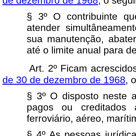
de dezembro de 1968
, o segu
§ 3º O contribuinte q
atender simultâneamen
sua manutenção, abater
até o limite anual para 
Art. 2º Ficam acrescid
de 30 de dezembro de 1968
, 
§ 3º O disposto neste a
pagos ou creditados 
ferroviário, aéreo, marítim
§ 4º As pessoas jurídi