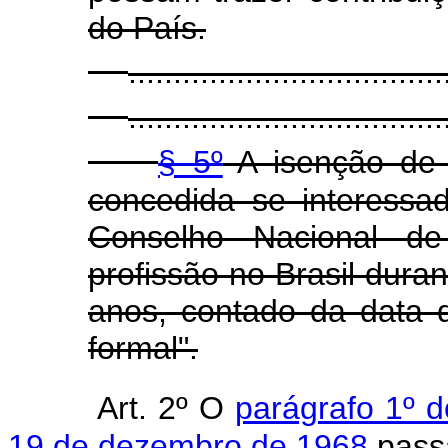
do País.
...................................
...................................
§ 5º
A isenção de 
concedida se interessa
Conselho Nacional de
profissão no Brasil dura
anos, contado da data 
formal".
Art. 2º O
parágrafo 1º d
19 de dezembro de 1968
passa