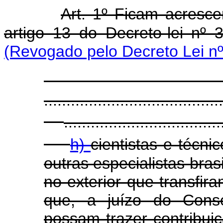
Art. 1º Ficam acresce
artigo 13 do Decreto-lei n
(Revogado pelo Decreto Lei nº
........................................
...................................
h)
cientistas e técn
outras especialistas bras
no exterior que transfira
que, a juízo do Conse
possam trazer contribui