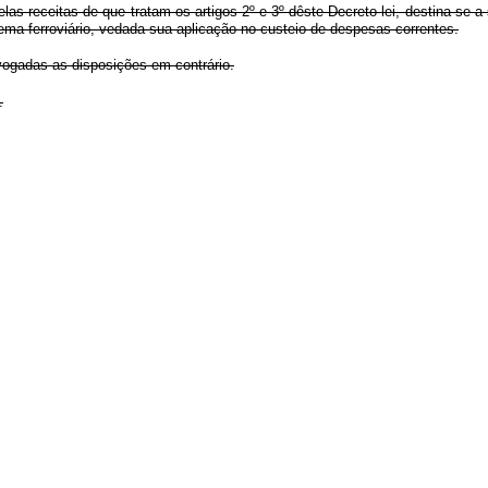
las receitas de que tratam os artigos 2º e 3º dêste Decreto-lei, destina-se 
ma ferroviário, vedada sua aplicação no custeio de despesas correntes.
evogadas as disposições em contrário.
.