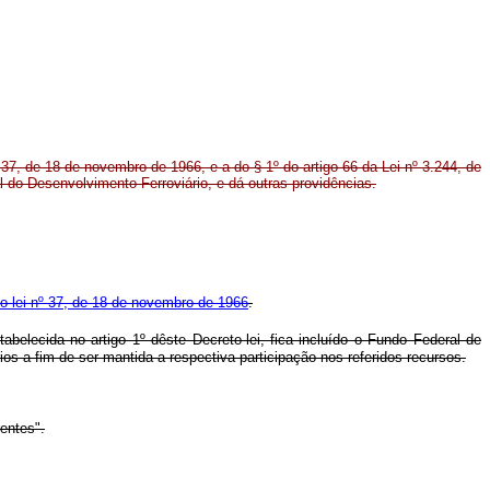
º 37, de 18 de novembro de 1966, e a do § 1º do artigo 66 da Lei nº 3.244, de
l do Desenvolvimento Ferroviário, e dá outras providências.
to-lei nº 37, de 18 de novembro de 1966
.
abelecida no artigo 1º dêste Decreto-lei, fica incluído o Fundo Federal de
s a fim de ser mantida a respectiva participação nos referidos recursos.
rentes".