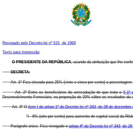
Revogado pelo Decreto-lei nº 615, de 1969
Texto para impressão
O PRESIDENTE DA REPÚBLICA
, usando da atribuição que lhe confe
DECRETA:
Art. 1º Fica elevada para 25% (vinte e cinco por cento) a percentage
Art. 2º Entre os beneficiários da arrecadação de que trata o
§ 1º 
Desenvolvimento Ferroviário, na proporção de 20% sôbre os resultados da ar
Art. 3º O
item I do artigo 1º do Decreto-lei nº 343, de 28 de dezembro
"I - 8% (oito por cento) para aumento de capital social da Rê
Parágrafo único. Fica revogado o
artigo 4º do Decreto-lei nº 343, de 