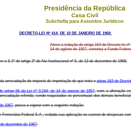
Presidência da República
Casa Civil
Subchefia para Assuntos Jurídicos
DECRETO-LEI Nº 414, DE 10 DE JANEIRO DE 1969.
Altera a redação do artigo 163 do Decreto-lei n
14 de agôsto de 1957, constitui o Fundo Federa
re o § 1º do artigo 2º do Ato Institucional nº 5, de 13 de dezembro de 1968,
m da arrecadação do imposto de importação de que trata o
artigo 163 do Decre
do artigo 66 da Lei nº 3.244, de 14 de agosto de 1957
, com a alteração est
recadação referida, sendo reajustados os percentuais dos demais beneficiário
 de 1967
, passa a vigorar com a seguinte redação:
de Ferroviária Federal S.A., vedada sua aplicação no custeio de despesas cor
28 de dezembro de 1967
.