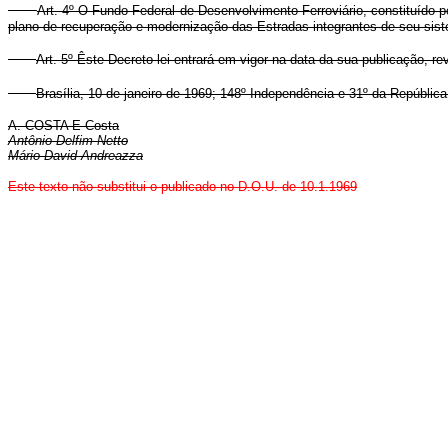
Art. 4º O Fundo Federal de Desenvolvimento Ferroviário, constituído pe
plano de recuperação e modernização das Estradas integrantes de seu siste
Art. 5º Êste Decreto-lei entrará em vigor na data da sua publicação, r
Brasília, 10 de janeiro de 1969; 148º Independência e 31º da República
A. COSTA E Costa
Antônio Delfim Netto
Mário David Andreazza
Este texto não substitui o publicado no D.O.U. de 10.1.1969