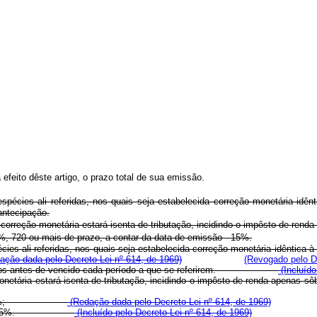
efeito dêste artigo, o prazo total de sua emissão.
espécies ali referidas, nos quais seja estabelecida correção monetária idê
antecipação.
 correção monetária estará isenta de tributação, incidindo o impôsto de rend
5%, 720 ou mais de prazo, a contar da data de emissão - 15%.
pécies ali referidas, nos quais seja estabelecida correção monetária idêntica
ção dada pelo Decreto-Lei nº 614, de 1969)
(Revogado pelo De
o ser pagos antes de vencido cada período a que se referirem.
(Incluído
ão monetária estará isenta de tributação, incidindo o impôsto de renda 
emissão - 25%;
(Redação dada pelo Decreto-Lei nº 614, de 1969)
 emissão - 15%.
(Incluído pelo Decreto-Lei nº 614, de 1969)