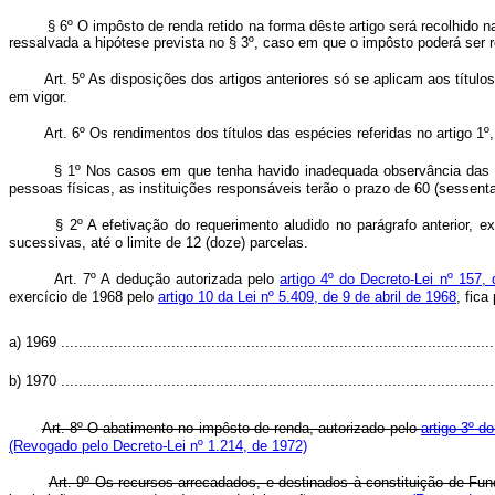
§ 6º O impôsto de renda retido na forma dêste artigo será recolhido 
ressalvada a hipótese prevista no § 3º, caso em que o impôsto poder
Art. 5º As disposições dos artigos anteriores só se aplicam aos títul
em vigor.
Art. 6º Os rendimentos dos títulos das espécies referidas no artigo 1
§ 1º Nos casos em que tenha havido inadequada observância das dis
pessoas físicas, as instituições responsáveis terão o prazo de 60 (sessenta)
§ 2º A efetivação do requerimento aludido no parágrafo anterior, e
sucessivas, até o limite de 12 (doze) parcelas.
Art. 7º A dedução autorizada pelo
artigo 4º do Decreto-Lei nº 157,
exercício de 1968 pelo
artigo 10 da Lei nº 5.409, de 9 de abril de 1968
, fica
a) 1969 ..................................................................................................
b) 1970 ..................................................................................................
Art. 8º O abatimento no impôsto de renda, autorizado pelo
artigo 3º d
(Revogado pelo Decreto-Lei nº 1.214, de 1972)
Art. 9º Os recursos arrecadados, e destinados à constituição de Fu