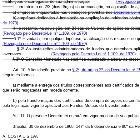
instituições encarregadas de sua administração:
(Revogado pe
I - um mínimo de 2/3 (dois têrços) da arrecadação, na aquisição de a
a) emprêsas enquadradas nas condições previstas nos
Decretos-Lei n
b) emprêsas dedicadas à instalação ou ampliação de indústrias básicas
de 1970)
II - o restante, na aquisição, em Bôlsas de Valores, de ações ou debê
(Revogado pelo Decreto-Lei nº 1.109, de 1970)
§ 1º É vedada, em qualquer hipótese, a aplicação dos recursos de qu
(Revogado pelo Decreto-Lei nº 1.109, de 1970)
§ 2º As instituições administradoras de fundos que detenham apli
inversores.
(Revogado pelo Decreto-Lei nº 1.109, de 1970)
§ 3º O Conselho Monetário Nacional fica autorizado a alterar as propor
Art. 10. A liquidação prevista no
§ 2º, do artigo 2º, do Decreto-lei nº 
seguintes formas:
a) mediante a entrega dos títulos correspondentes aos certificados de
que serão resgatadas em moeda corrente.
b) peIa transformação dos certificados de compra de ações ou certif
pela legislação vigente aplicável aos Fundos Mútuos de Investimentos.
Art. 11. O presente Decreto-Iei entrará em vigor na data de sua publi
Brasília, 30 de dezembro de 1968; 147º da Independência e 80º da Re
A. COSTA E SILVA