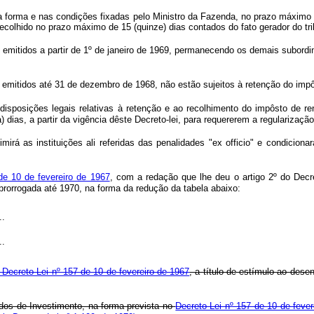
na forma e nas condições fixadas pelo Ministro da Fazenda, no prazo máximo de
á ser recolhido no prazo máximo de 15 (quinze) dias contados do fato 
os emitidos a partir de 1º de janeiro de 1969, permanecendo os demais subord
º, emitidos até 31 de dezembro de 1968, não estão sujeitos à retenção do imp
posições legais relativas à retenção e ao recolhimento do impôsto de rend
 dias, a partir da vigência dêste Decreto-lei, para requererem a regularizaçã
ximirá as instituições ali referidas das penalidades "ex officio" e condicio
 de 10 de fevereiro de 1967
, com a redação que lhe deu o artigo 2º do Decre
 prorrogada até 1970, na forma da redução da tabela abaixo:
..
..
o Decreto-Lei nº 157 de 10 de fevereiro de 1967
, a título de estímulo ao des
ndos de Investimento, na forma prevista no
Decreto-Lei nº 157 de 10 de fever