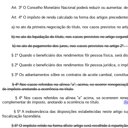
Art. 3º O Conselho Monetário Nacional poderá reduzir ou aumentar, de 
Art. 4º O impôsto de renda calculado na forma dos artigos precedente
a) no ato da primeira negociação do título, nos casos previstos no arti
b) no ato da liquidação do título, nos casos previstos no artigo segund
b) no ato do pagamento dos juros, nos casos previstos no
§ 1º Quando o beneficiário dos rendimentos fôr pessoa física, será d
§ 2º Quando o beneficiário dos rendimentos fôr pessoa jurídica, o imp
§ 3º Os adiantamentos sôbre os contratos de acoite cambial, constitu
§ 4º Nos casos referidos na alínea "a", acima, se ocorrer renegociação
do impôsto anotando a ocorrência no título.
§ 4º Nos casos referidos na alínea
"a"
acima, se ocorrerem renego
complementar do imposto, anotando a ocorrência no título.
(R
§ 5º A inobservância das disposições estabelecidas neste artigo suj
fiscalização fazendária.
§ 6º O impôsto retido na forma dêste artigo será recolhido à repartiçã