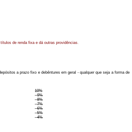
ítulos de renda fixa e dá outras providências.
e depósitos a prazo fixo e debêntures em geral - qualquer que seja a forma de
10%
9%
8%
7%
6%
5%
4%