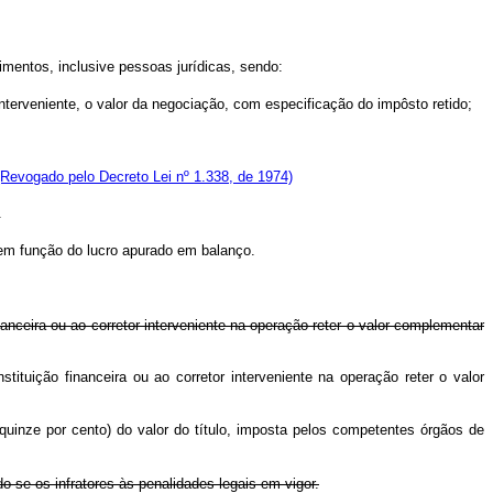
imentos, inclusive pessoas jurídicas, sendo:
 interveniente, o valor da negociação, com especificação do impôsto retido;
(Revogado pelo Decreto Lei nº 1.338, de 1974)
.
o em função do lucro apurado em balanço.
inanceira ou ao corretor interveniente na operação reter o valor complementar
stituição financeira ou ao corretor interveniente na operação reter o valor
 (quinze por cento) do valor do título, imposta pelos competentes órgãos de
o-se os infratores às penalidades legais em vigor.