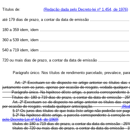
Títulos de:
(Redação dada pelo Decreto-lei nº 1.454, de 1976)
até 179 dias de prazo, a contar da data de emissão ..................................
180 a 359 idem, idem .............................................................................
360 a 539 idem, idem .............................................................................
540 a 719 idem, idem .............................................................................
720 ou mais dias de prazo, a contar da data de emissão ...........................
Parágrafo único. Nos títulos de rendimento parcelado, prevalece, para 
Art. 2º Excetuam-se do disposto no artigo anterior os títulos das 
juntamente com os juros, apenas por ocasião do resgate, vedada qualquer 
Parágrafo único. Na hipótese dêste artigo, a parcela correspondente à
Títulos de: 180 a 719 dias de prazo, a contar da data de emissão - 2
Art. 2º Excetuam-se do disposto no artigo anterior os títulos das es
por ocasião do resgate, vedada qualquer antecipação.
(Reda
§ 1º Os juros dos títulos de que trata êste artigo não poderã
§ 2º Na hipótese dêste artigo, a parcela correspondente à correç
pelo Decreto-Lei nº 614, de 1969)
títulos de 180 a 719 dias de prazo, a contar da data da 
títulos de 720 ou mais dias de prazo, a contar da data da