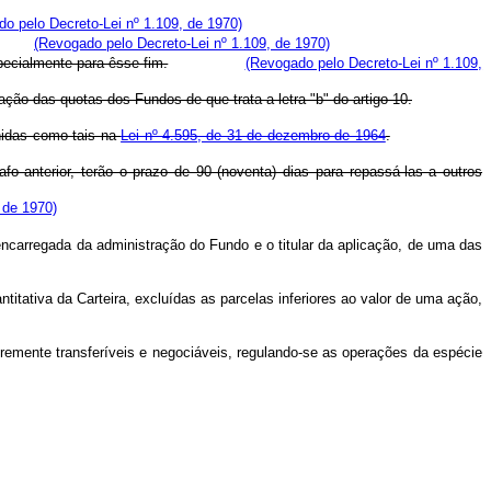
o pelo Decreto-Lei nº 1.109, de 1970)
(Revogado pelo Decreto-Lei nº 1.109, de 1970)
pecialmente para êsse fim.
(Revogado pelo Decreto-Lei nº 1.109,
ção das quotas dos Fundos de que trata a letra "b" do artigo 10.
inidas como tais na
Lei nº 4.595, de 31 de dezembro de 1964
.
o anterior, terão o prazo de 90 (noventa) dias para repassá-las a outros
 de 1970)
o encarregada da administração do Fundo e o titular da aplicação, de uma das
titativa da Carteira, excluídas as parcelas inferiores ao valor de uma ação,
vremente transferíveis e negociáveis, regulando-se as operações da espécie