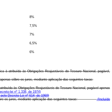
8%
7,5%
7%
6,5%
6%
ntica à atribuída às Obrigações Reajustáveis do Tesouro Nacional, pagável,
a apenas sôbre os juros, mediante aplicação das seguintes taxas:
 à atribuída às Obrigações Reajustáveis do Tesouro Nacional, pagável apenas
creto-lei nº 1.338, de 1974)
 pelo Decreto-Lei nº 614, de 1969)
apenas sôbre os juros, mediante aplicação das seguintes taxas:
(Incluído