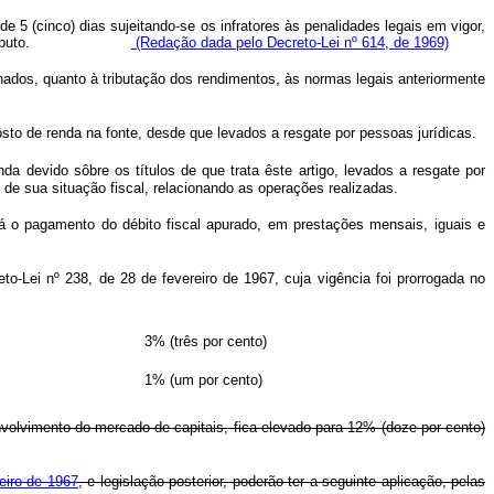
 5 (cinco) dias sujeitando-se os infratores às penalidades legais em vigor,
gerador do tributo.
(Redação dada pelo Decreto-Lei nº 614, de 1969)
inados, quanto à tributação dos rendimentos, às normas legais anteriormente
ôsto de renda na fonte, desde que levados a resgate por pessoas jurídicas.
a devido sôbre os títulos de que trata êste artigo, levados a resgate por
o de sua situação fiscal, relacionando as operações realizadas.
nará o pagamento do débito fiscal apurado, em prestações mensais, iguais e
to-Lei nº 238, de 28 de fevereiro de 1967, cuja vigência foi prorrogada no
3% (três por cento)
1% (um por cento)
envolvimento do mercado de capitais, fica elevado para 12% (doze por cento)
eiro de 1967
, e legislação posterior, poderão ter a seguinte aplicação, pelas