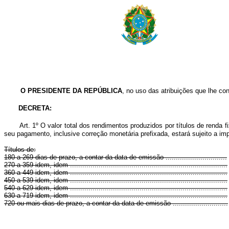
O PRESIDENTE DA REPÚBLICA
, no uso das atribuições que lhe con
DECRETA:
Art. 1º O valor total dos rendimentos produzidos por títulos de renda f
seu pagamento, inclusive correção monetária prefixada, estará sujeito a i
Títulos de:
180 a 269 dias de prazo, a contar da data de emissão ..............................
270 a 359 idem, idem .............................................................................
360 a 449 idem, idem .............................................................................
450 a 539 idem, idem .............................................................................
540 a 629 idem, idem .............................................................................
630 a 719 idem, idem .............................................................................
720 ou mais dias de prazo, a contar da data de emissão ...........................