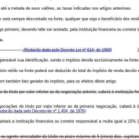
até a metade de seus valôres, as taxas indicadas nos artigos anteriores.
s será sempre descontado na fonte, qualquer que seja o beneficiário dos rend
go primeiro, devendo nêle ser anotado, pela instituição financeira ou corretor
o.
 artigo 2º.
(Redação dada pelo Decreto-Lei nº 614, de 1969)
ispensável sua identificação, sendo o impôsto devido exclusivamente na fonte
ôsto retido na fonte poderá ser deduzido do total do impôsto de renda devid
em também fato gerador do impôsto, para os efeitos dêste artigo.
 do título por valor inferior ao da negociação anterior, caberá à instituição f
ciações do título por valor inferior ao da primeira negociação, caberá à in
edação dada pelo Decreto-lei nº 1.454, de 1976)
eitará a instituição financeira ou corretor responsável a multa igual a 15%
o ou agente arrecadador da União no prazo máximo de 5 (cinco) dias, sujeitand