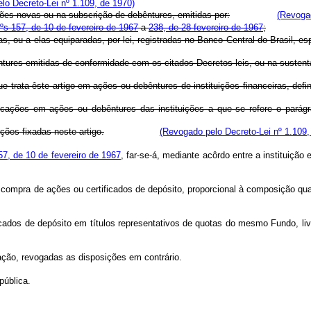
lo Decreto-Lei nº 1.109, de 1970)
ções novas ou na subscrição de debêntures, emitidas por:
(Revogad
ºs 157, de 10 de fevereiro de 1967
a
238, de 28 fevereiro de 1967
;
, ou a elas equiparadas, por lei, registradas no Banco Central do Brasil, es
ntures emitidas de conformidade com os citados Decretos-leis, ou na sustenta
e trata êste artigo em ações ou debêntures de instituições financeiras, def
cações em ações ou debêntures das instituições a que se refere o parágraf
ções fixadas neste artigo.
(Revogado pelo Decreto-Lei nº 1.109,
157, de 10 de fevereiro de 1967
, far-se-á, mediante acôrdo entre a instituiçã
 compra de ações ou certificados de depósito, proporcional à composição quan
icados de depósito em títulos representativos de quotas do mesmo Fundo, li
cação, revogadas as disposições em contrário.
pública.