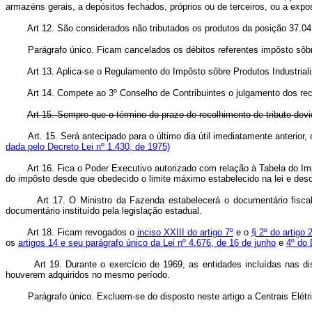
armazéns gerais, a depósitos fechados, próprios ou de terceiros, ou a exp
Art 12. São considerados não tributados os produtos da posição 37.04 e
Parágrafo único. Ficam cancelados os débitos referentes impôsto sôbre pr
Art 13. Aplica-se o Regulamento do Impôsto sôbre Produtos Industrializad
Art 14. Compete ao 3º Conselho de Contribuintes o julgamento dos recurso
Art 15. Sempre que o término do prazo de recolhimento de tributo devi
Art. 15. Será antecipado para o último dia útil imediatamente anterio
dada pelo Decreto Lei nº 1.430, de 1975)
Art 16. Fica o Poder Executivo autorizado com relação à Tabela do Impôst
do impôsto desde que obedecido o limite máximo estabelecido na lei e de
Art 17. O Ministro da Fazenda estabelecerá o documentário fiscal
documentário instituído pela legislação estadual.
Art 18. Ficam revogados o
inciso XXIII do artigo 7º
e o
§ 2º do artigo
os
artigos 14 e seu parágrafo único da Lei nº 4.676, de 16 de junho
e
4º do 
Art 19. Durante o exercício de 1969, as entidades incluídas nas dis
houverem adquiridos no mesmo período.
Parágrafo único. Excluem-se do disposto neste artigo a Centrais Elét