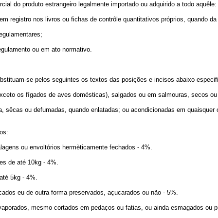
rcial do produto estrangeiro legalmente importado ou adquirido a todo aquêle:
em registro nos livros ou fichas de contrôle quantitativos próprios, quando d
 regulamentares;
 regulamento ou em ato normativo.
ubstituam-se pelos seguintes os textos das posições e incisos abaixo especif
ceto os fígados de aves domésticas), salgados ou em salmouras, secos ou
êcas ou defumadas, quando enlatadas; ou acondicionadas em quaisquer out
os:
agens ou envoltórios hermèticamente fechados - 4%.
s de até 10kg - 4%.
té 5kg - 4%.
os eu de outra forma preservados, açucarados ou não - 5%.
orados, mesmo cortados em pedaços ou fatias, ou ainda esmagados ou pul