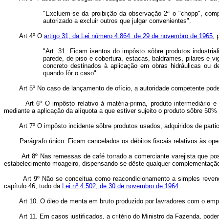
"Excluem-se da proibição da observação 2ª o "chopp", compr
autorizado a excluir outros que julgar convenientes".
Art 4º O
artigo 31, da Lei número 4.864, de 29 de novembro de 1965
, 
"Art. 31. Ficam isentos do impôsto sôbre produtos industr
parede, de piso e cobertura, estacas, baldrames, pilares e v
concreto destinados à aplicação em obras hidráulicas ou d
quando fôr o caso".
Art 5º No caso de lançamento de ofício, a autoridade competente poderá, a
Art 6º O impôsto relativo à matéria-prima, produto intermediário e mat
mediante a aplicação da alíquota a que estiver sujeito o produto sôbre 50% 
Art 7º O impôsto incidente sôbre produtos usados, adquiridos de parti
Parágrafo único. Ficam cancelados os débitos fiscais relativos às operaç
Art 8º Nas remessas de café torrado a comerciante varejista que po
estabelecimento moageiro, dispensando-se dêste qualquer complementação o
Art 9º Não se conceitua como reacondicionamento a simples revend
capítulo 46, tudo da
Lei nº 4.502, de 30 de novembro de 1964
.
Art 10. O óleo de menta em bruto produzido por lavradores com o empr
Art 11. Em casos justificados, a critério do Ministro da Fazenda, pod