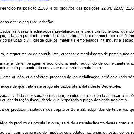
eendido na posição 22.03, e os produtos das posições 22.04, 22.05, 22.08
passa a ter a seguinte redação:
ializados as casas e edificações pré-fabricadas e seus componentes, quand
igas, e façam parte integrante da unidade fornecida diretamente pela indúst
e construção civil, desde que os materiais empregados na industrializaçã
 requerimento do contribuinte, autorizar o recolhimento de parcela não cont
erial de embalagem e acondicionamento, adquirido de comerciante atacadist
(cinqüenta por cento) do seu valor constante da nota fiscal.
culares ou não, que sofrerem processo de industrialização, será calculado sôb
ões de que trata êste artigo efetuados até a data dêste Decreto-lei.
ssua atividade acessória de moagem, o industrial é obrigado a lançar o impô
u escrituração fiscal, desde que respeitado o preço de venda no varejo.
a de produtos tributados dos capítulos 16 a 22, adquiridos de terceiros
êgo do produto da própria lavoura, sairá do estabelecimento dêstes com sus
erão sair, com suspensão do impôsto, os produtos nacionais ou estrangeiros r