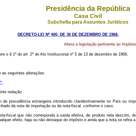
Presidência da República
Casa Civil
Subchefia para Assuntos Jurídicos
DECRETO-LEI Nº 400, DE 30 DE DEZEMBRO DE 1968.
Altera a legislação pertinente ao Impôst
ere o § 1º do art. 2º do Ato Institucional nº 5 de 13 de dezembro de 1968,
m as seguintes alterações:
º.
inte redação:
de procedência estrangeira introduzido clandestinamente no País ou impor
hado da nota de importação ou da nota-fiscal, conforme o caso;
ota-fiscal que não corresponda à saída efetiva, de produto nela descrito, 
alquer efeito, haja ou não destaque do impôsto e ainda que a nota se refira a