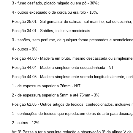
3 - fumo desfiado, picado migado ou em pó - 30%;
4 - outros excetuado o de corda ou era rôlo - 15%.
Posição 25.01 - Sal-gema sal de salinas, sal marinho, sal de cozinha, cl
Posição 34.01 - Sabões, inclusive medicinais:
3 - sabões, sem perfume, de qualquer forma preparados e acondicionad
4 - outros - 8%.
Posição 44.03 - Madeira em bruto, mesmo descascada ou simplesment
Posição 44.04 - Madeira simplesmente esquadrinhada - NT.
Posição 44.05 - Madeira simplesmente serrada longitudinalmente, cort
1 - de espessura superior a 76mm - N/T
2 - de espessura superior a 5mm e até 76mm - 3%
Posição 62.05 - Outros artigos de tecidos, confeccionados, inclusive m
1 - confecções de tecidos que reproduzem obras de arte para decoração,
2 - outros - 12%.
Art 3º Passa a ter a seguinte redação a observação 3ª da alínea V da