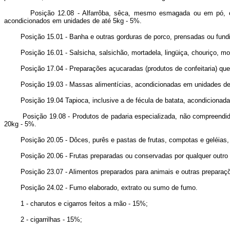
Posição 12.08 - Alfarrôba, sêca, mesmo esmagada ou em pó, caroço
acondicionados em unidades de até 5kg - 5%.
Posição 15.01 - Banha e outras gorduras de porco, prensadas ou fundida
Posição 16.01 - Salsicha, salsichão, mortadela, lingüiça, chouriço, mor
Posição 17.04 - Preparações açucaradas (produtos de confeitaria) que
Posição 19.03 - Massas alimentícias, acondicionadas em unidades de 
Posição 19.04 Tapioca, inclusive a de fécula de batata, acondicionada
Posição 19.08 - Produtos de padaria especializada, não compreendidos 
20kg - 5%.
Posição 20.05 - Dôces, purês e pastas de frutas, compotas e geléias, o
Posição 20.06 - Frutas preparadas ou conservadas por qualquer outro p
Posição 23.07 - Alimentos preparados para animais e outras preparações 
Posição 24.02 - Fumo elaborado, extrato ou sumo de fumo.
1 - charutos e cigarros feitos a mão - 15%;
2 - cigarrilhas - 15%;