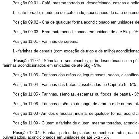
Posição 09.01 - Café, mesmo torrado ou descafeinado; cascas e películ
1 - café torrado, moído ou descafeinado; sucedâneos de café contendo
Posição 09.02 - Chá de qualquer forma acondicionado em unidades de 
Posição 09.03 - Erva-mate acondicionada em unidade de até 5kg - 9%
Posição 11.01 - Farinhas de cereais:
1 - farinhas de cereais (com exceção de trigo e de milho) acondicionad
Posição 11.02 - Sêmolas e semelhantes, grão descortinados em pérolas,
farinhas acondicionados em unidades de até 5kg - 5%.
Posição 11.03 - Farinhas dos grãos de leguminosas, secos, classificad
Posição 11.04 - Farinhas das frutas classificadas no Capítulo 8 - 5%.
Posição 11.05 - Farinhas, sêmolas, escamas ou flocos, de batata - 5
Posição 11.06 - Farinhas e sêmola de sagu, de araruta e de outras raíz
Posição 11.08 - Amidos e fêculas, inulina, de qualquer forma, acondici
Posição 11.09 - Glútem e farinha de gIúten, mesma torradas, acondici
Posição 12.07 - Plantas, partes de plantas, sementes e frutos, das esp
pulverizados, acondicionados em unidades de até 5kg - 5%.