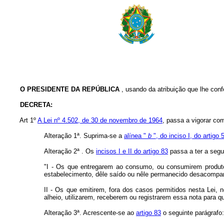
O PRESIDENTE DA REPÚBLICA
, usando da atribuição que lhe conf
DECRETA:
Art 1º
A Lei nº 4.502, de 30 de novembro de 1964
, passa a vigorar co
Alteração 1ª. Suprima-se a
alínea "
b
", do inciso I, do artigo 5
Alteração 2ª . Os
incisos I e II do artigo 83
passa a ter a segu
"I - Os que entregarem ao consumo, ou consumirem produto 
estabelecimento, dêle saído ou nêle permanecido desacompan
II - Os que emitirem, fora dos casos permitidos nesta Lei, n
alheio, utilizarem, receberem ou registrarem essa nota para qu
Alteração 3ª. Acrescente-se ao
artigo 83
o seguinte parágrafo: