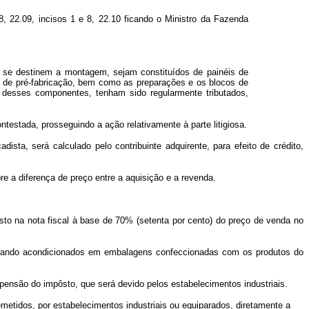
, 22.09, incisos 1 e 8, 22.10 ficando o Ministro da Fazenda
o se destinem a montagem, sejam constituídos de painéis de
ria de pré-fabricação, bem como as preparações e os blocos de
o desses componentes, tenham sido regularmente tributados,
estada, prosseguindo a ação relativamente à parte litigiosa.
a, será calculado pelo contribuinte adquirente, para efeito de crédito,
re a diferença de preço entre a aquisição e a revenda.
sto na nota fiscal à base de 70% (setenta por cento) do preço de venda no
, quando acondicionados em embalagens confeccionadas com os produtos do
pensão do impôsto, que será devido pelos estabelecimentos industriais.
emetidos, por estabelecimentos industriais ou equiparados, diretamente a