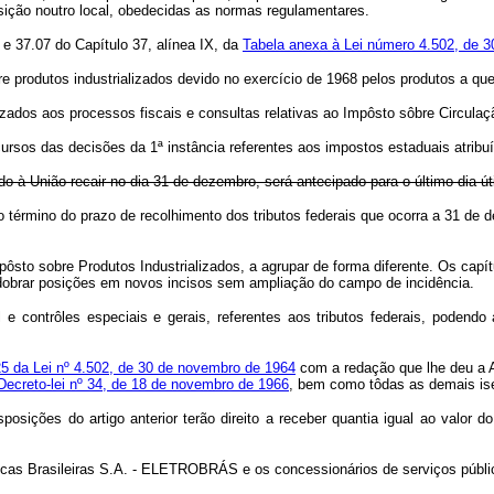
osição noutro local, obedecidas as normas regulamentares.
 37.07 do Capítulo 37, alínea IX, da
Tabela anexa à Lei número 4.502, de 
odutos industrializados devido no exercício de 1968 pelos produtos a que s
os aos processos fiscais e consultas relativas ao Impôsto sôbre Circulação
s das decisões da 1ª instância referentes aos impostos estaduais atribuíd
do à União recair no dia 31 de dezembro, será antecipado para o último dia ú
r, o término do prazo de recolhimento dos tributos federais que ocorra a 31 
o sobre Produtos Industrializados, a agrupar de forma diferente. Os capítu
sdobrar posições em novos incisos sem ampliação do campo de incidência.
 e contrôles especiais e gerais, referentes aos tributos federais, podendo
 25 da Lei nº 4.502, de 30 de novembro de 1964
com a redação que lhe deu a 
Decreto-lei nº 34, de 18 de novembro de 1966
, bem como tôdas as demais ise
posições do artigo anterior terão direito a receber quantia igual ao valor 
ricas Brasileiras S.A. - ELETROBRÁS e os concessionários de serviços públic