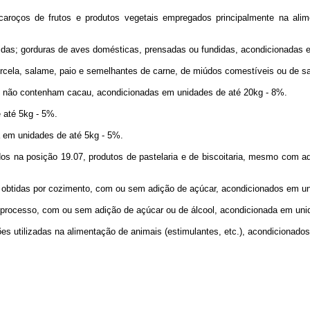
s de frutos e produtos vegetais empregados principalmente na alimen
s; gorduras de aves domésticas, prensadas ou fundidas, acondicionadas e
cela, salame, paio e semelhantes de carne, de miúdos comestíveis ou de s
 não contenham cacau, acondicionadas em unidades de até 20kg - 8%.
até 5kg - 5%.
 em unidades de até 5kg - 5%.
na posição 19.07, produtos de pastelaria e de biscoitaria, mesmo com ad
btidas por cozimento, com ou sem adição de açúcar, acondicionados em un
rocesso, com ou sem adição de açúcar ou de álcool, acondicionada em unid
utilizadas na alimentação de animais (estimulantes, etc.), acondicionados