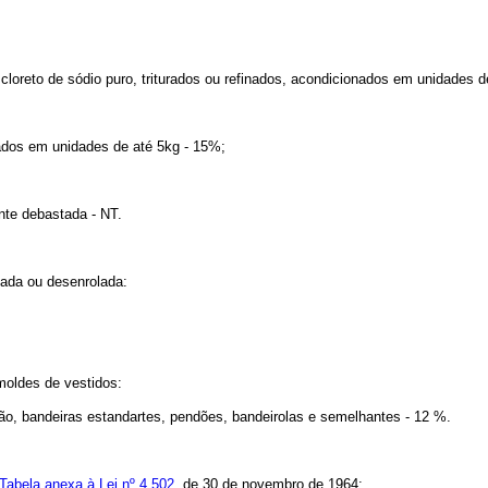
oreto de sódio puro, triturados ou refinados, acondicionados em unidades d
os em unidades de até 5kg - 15%;
e debastada - NT.
ada ou desenrolada:
oldes de vestidos:
 bandeiras estandartes, pendões, bandeirolas e semelhantes - 12 %.
Tabela anexa à Lei nº 4.502
, de 30 de novembro de 1964: