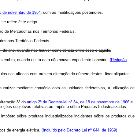
30 de novembro de 1964
, com as modificações posteriores.
e refere êste artigo.
 de Mercadorias nos Territórios Federais.
os aos Territórios Federais.
til do ano, quando não houver coincidência entre êsse e aquêle.
de dezembro, quando nesta data não houver expediente bancário.
(Redação
los nas alíneas com ou sem alteração do número destas, fixar aliquotas
 autorizar mediante convênio com as unidades federativas, a utilização de
Alteração 8ª do
artigo 2º do Decreto-lei nº 34, de 18 de novembro de 1966
e
nções subjetivas reIativas ao Impôsto sôbre Produtos Industrializados.
do impôsto sôbre produtos industrializados incidentes sôbre os produtos que
os de energia elétrica.
(Incluído pelo Decreto Lei nº 644, de 1969)