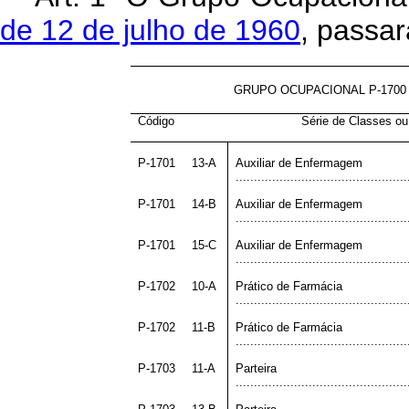
de 12 de julho de 1960
, passar
GRUPO OCUPACIONAL P-1700
Código
Série de Classes o
P-1701
13-A
Auxiliar de Enfermagem
...............................................
P-1701
14-B
Auxiliar de Enfermagem
...............................................
P-1701
15-C
Auxiliar de Enfermagem
...............................................
P-1702
10-A
Prático de Farmácia
...............................................
P-1702
11-B
Prático de Farmácia
...............................................
P-1703
11-A
Parteira
...............................................