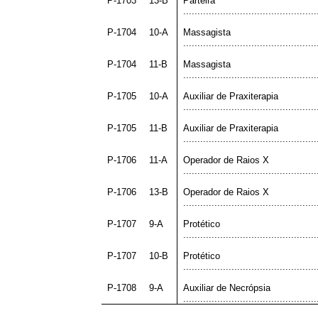
P-1703
13-B
Parteira
...............................................
P-1704
10-A
Massagista
...............................................
P-1704
11-B
Massagista
...............................................
P-1705
10-A
Auxiliar de Praxiterapia
...............................................
P-1705
11-B
Auxiliar de Praxiterapia
...............................................
P-1706
11-A
Operador de Raios X
...............................................
P-1706
13-B
Operador de Raios X
...............................................
P-1707
9-A
Protético
...............................................
P-1707
10-B
Protético
...............................................
P-1708
9-A
Auxiliar de Necrópsia
...............................................