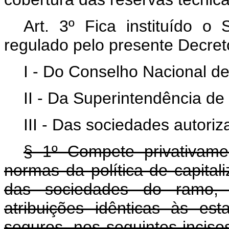
Art. 3º Fica instituído o 
regulado pelo presente Decreto
I - Do Conselho Nacional d
II - Da Superintendência d
III - Das sociedades autori
§ 1º Compete privativame
normas da política de capita
das sociedades do ramo, r
atribuições idênticas às es
seguros, nos seguintes incis