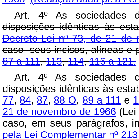
Art. 4º As sociedades d
disposições idênticas às est
Decreto-Lei nº 73, de 21 de
caso, seus incisos, alíneas e
87 a 111
,
113
,
114
,
116 a 121.
Art. 4º As sociedades d
disposições idênticas às est
77
,
84
,
87
,
88-O
,
89 a 111
e
1
21 de novembro de 1966
(Lei
caso, em seus parágrafos, 
pela Lei Complementar nº 213