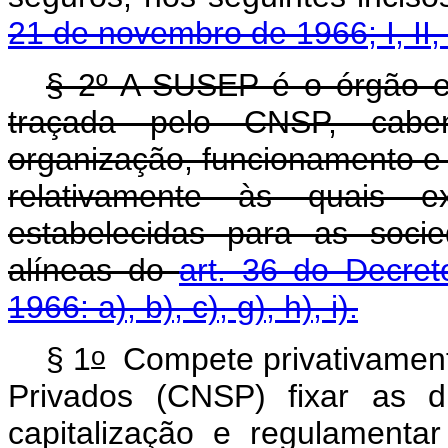
21 de novembro de 1966; I, II, III
§ 2º A SUSEP é o órgão exe
traçada pelo CNSP, cabendo
organização, funcionamento e
relativamente às quais ex
estabelecidas para as soci
alíneas do
art. 36 do Decre
1966: a), b), c), g), h), i).
o
§ 1
Compete privativament
Privados (CNSP) fixar as d
capitalização e regulament