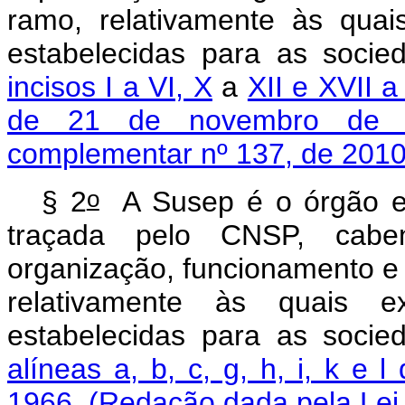
ramo, relativamente às quais
estabelecidas para as soci
incisos I a VI, X
a
XII e XVII a
de 21 de novembro de 
complementar nº 137, de 2010
o
§ 2
A Susep é o órgão exe
traçada pelo CNSP, cabendo
organização, funcionamento e
relativamente às quais ex
estabelecidas para as soci
alíneas a, b, c, g, h, i, k e 
1966
.
(Redação dada pela Lei